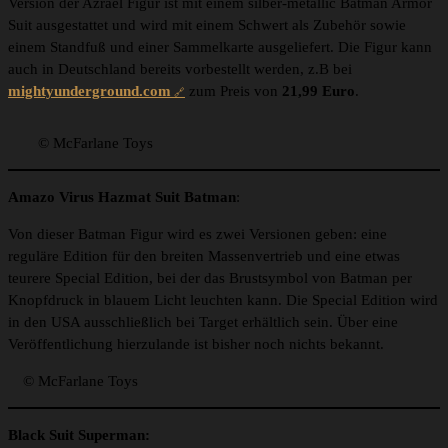
Version der Azrael Figur ist mit einem silber-metallic Batman Armor
Suit ausgestattet und wird mit einem Schwert als Zubehör sowie
einem Standfuß und einer Sammelkarte ausgeliefert. Die Figur kann
auch in Deutschland bereits vorbestellt werden, z.B bei
mightyunderground.com
zum Preis von
21,99 Euro
.
© McFarlane Toys
Amazo Virus Hazmat Suit Batman
:
Von dieser Batman Figur wird es zwei Versionen geben: eine
reguläre Edition für den breiten Massenvertrieb und eine etwas
teurere Special Edition, bei der das Brustsymbol von Batman per
Knopfdruck in blauem Licht leuchten kann. Die Special Edition wird
in den USA ausschließlich bei Target erhältlich sein. Über eine
Veröffentlichung hierzulande ist bisher noch nichts bekannt.
© McFarlane Toys
Black Suit Superman: