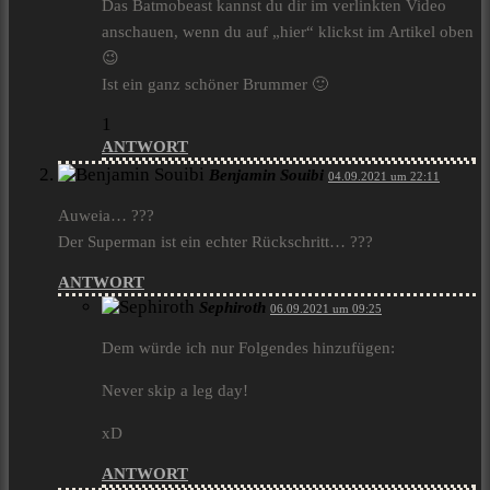
Das Batmobeast kannst du dir im verlinkten Video
anschauen, wenn du auf „hier“ klickst im Artikel oben
😉
Ist ein ganz schöner Brummer 🙂
1
ANTWORT
Benjamin Souibi
04.09.2021 um 22:11
Auweia… ???
Der Superman ist ein echter Rückschritt… ???
ANTWORT
Sephiroth
06.09.2021 um 09:25
Dem würde ich nur Folgendes hinzufügen:
Never skip a leg day!
xD
ANTWORT