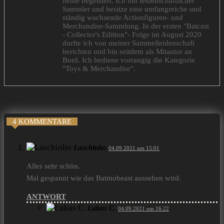
heute begeistert. Ich bin leidenschaftlicher
Sammler und besitze eine umfangreiche und
ständig wachsende Actionfiguren- und
Merchandise-Sammlung. In der ersten "Batcast
- Collector's Edition"- Folge im August 2020
durfte ich von meiner Sammelleidenschaft
berichten und bin seitdem als Mitautor an
Bord. Ich bediene vorrangig die Kategorie
"Toys & Merchandise".
4 KOMMENTARE
Laschinho
04.09.2021 um 15:01
Alles sehr schön.
Mal gespannt wie das Batmobeast aussehen wird.
ANTWORT
Lukas C.
04.09.2021 um 16:22