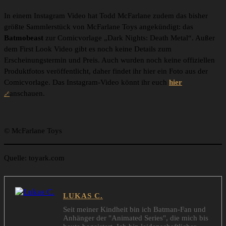
In einem Instagram Video hat Todd McFarlane zudem das bisher
größte Sammlerstück von McFarlane Toys angekündigt: das
Batmobeast
zur Comicvorlage „Dark Nights: Death Metal“. Außer
dem First Look Video gibt es noch keine Details zum
Erscheinungstermin und Preis. Auch wurden noch keine offiziellen
Produktfotos veröffentlicht, daher findet ihr hier ein Foto aus der
Comicvorlage. Das Instagram-Video könnt ihr euch
hier
anschauen.
© McFarlane Toys
Quelle: toyark.com
LUKAS C.
Seit meiner Kindheit bin ich Batman-Fan und
Anhänger der "Animated Series", die mich bis