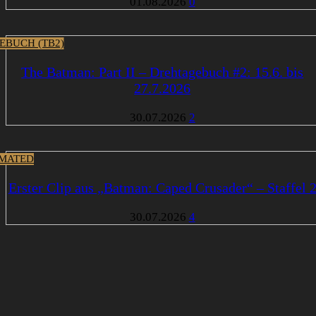
01.08.2026
0
EBUCH (TB2)
The Batman: Part II – Drehtagebuch #2: 15.6. bis
27.7.2026
30.07.2026
2
MATED
Erster Clip aus „Batman: Caped Crusader“ – Staffel 
30.07.2026
4