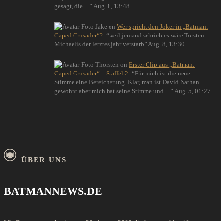
gesagt, die…
”
Aug. 8, 13:48
Jake
on
Wer spricht den Joker in „Batman:
Caped Crusader“?
: “
weil jemand schrieb es wäre Torsten
Michaelis der letztes jahr verstarb
”
Aug. 8, 13:30
Thorsten
on
Erster Clip aus „Batman:
Caped Crusader“ – Staffel 2
: “
Für mich ist die neue
Stimme eine Bereicherung. Klar, man ist David Nathan
gewohnt aber mich hat seine Stimme und…
”
Aug. 5, 01:27
ÜBER UNS
BATMANNEWS.DE