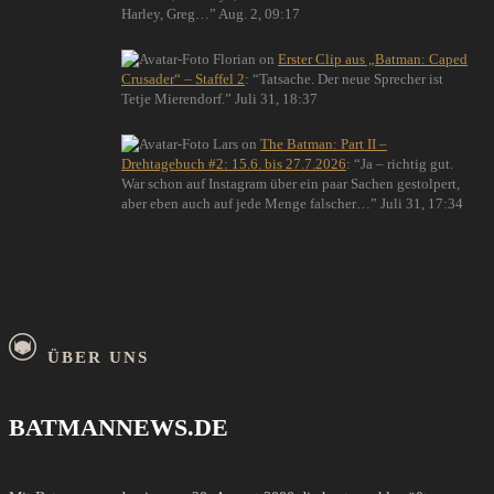
Harley, Greg…
”
Aug. 2, 09:17
Florian
on
Erster Clip aus „Batman: Caped
Crusader“ – Staffel 2
: “
Tatsache. Der neue Sprecher ist
Tetje Mierendorf.
”
Juli 31, 18:37
Lars
on
The Batman: Part II –
Drehtagebuch #2: 15.6. bis 27.7.2026
: “
Ja – richtig gut.
War schon auf Instagram über ein paar Sachen gestolpert,
aber eben auch auf jede Menge falscher…
”
Juli 31, 17:34
ÜBER UNS
BATMANNEWS.DE