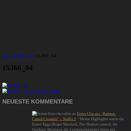
Start
15366_04
15366_04
15366_04
NEUESTE KOMMENTARE
chevalier
on
Erster Clip aus „Batman:
Caped Crusader“ – Staffel 2
: “
Meine Highlights waren die
Easter Eggs (Roger Marshall, The Shadow cameo), die
Gordons, Montoya, die Leichenschauhaus Szene mit