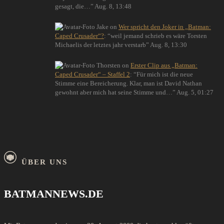
gesagt, die…
”
Aug. 8, 13:48
Jake
on
Wer spricht den Joker in „Batman:
Caped Crusader“?
: “
weil jemand schrieb es wäre Torsten
Michaelis der letztes jahr verstarb
”
Aug. 8, 13:30
Thorsten
on
Erster Clip aus „Batman:
Caped Crusader“ – Staffel 2
: “
Für mich ist die neue
Stimme eine Bereicherung. Klar, man ist David Nathan
gewohnt aber mich hat seine Stimme und…
”
Aug. 5, 01:27
ÜBER UNS
BATMANNEWS.DE