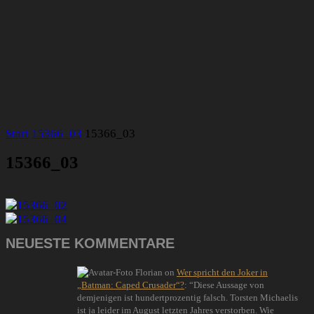
Start
15366_03
15366_03
15366_03
NEUESTE KOMMENTARE
Florian
on
Wer spricht den Joker in
„Batman: Caped Crusader“?
: “
Diese Aussage von
demjenigen ist hundertprozentig falsch. Torsten Michaelis
ist ja leider im August letzten Jahres verstorben. Wie