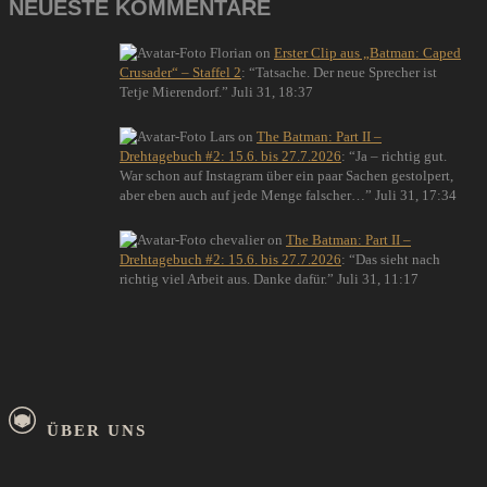
NEUESTE KOMMENTARE
Florian
on
Erster Clip aus „Batman: Caped
Crusader“ – Staffel 2
: “
Tatsache. Der neue Sprecher ist
Tetje Mierendorf.
”
Juli 31, 18:37
Lars
on
The Batman: Part II –
Drehtagebuch #2: 15.6. bis 27.7.2026
: “
Ja – richtig gut.
War schon auf Instagram über ein paar Sachen gestolpert,
aber eben auch auf jede Menge falscher…
”
Juli 31, 17:34
chevalier
on
The Batman: Part II –
Drehtagebuch #2: 15.6. bis 27.7.2026
: “
Das sieht nach
richtig viel Arbeit aus. Danke dafür.
”
Juli 31, 11:17
ÜBER UNS