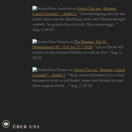
chevalier
on
Erster Clip aus „Batman:
Caped Crusader“ – Staffel 2
: “
Entschuldigung aber da war
nichts dabei was die Handlung verrät oder Überraschungen
verdirbt. So gemein bin ich nicht. Alles easter-eggs…
”
Aug. 3, 08:47
Florian
on
The Batman: Part II –
Drehtagebuch #2: 15.6. bis 27.7.2026
: “
@Lars Dieses KI-
Gedöns in den sozialen Medien ist echt ne Pest.
”
Aug. 2,
20:31
Florian
on
Erster Clip aus „Batman: Caped
Crusader“ – Staffel 2
: “
Na ja, nachvollziehbar ist es schon
das man es nicht so toll findet, wenn eine Stimme in einer
Serie ausgewechselt…
”
Aug. 2, 20:29
ÜBER UNS