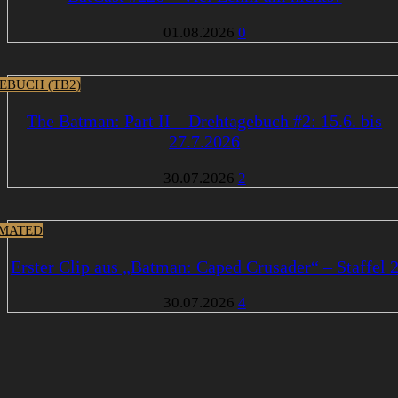
01.08.2026
0
EBUCH (TB2)
The Batman: Part II – Drehtagebuch #2: 15.6. bis
27.7.2026
30.07.2026
2
MATED
Erster Clip aus „Batman: Caped Crusader“ – Staffel 
30.07.2026
4