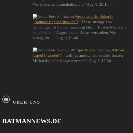
War wieder sehr unterhaltsam.…
”
Aug. 8, 20:16
Florian
on
Wer spricht den Joker in
„Batman: Caped Crusader“?
: “
Diese Aussage von
demjenigen ist hundertprozentig falsch. Torsten Michaelis
ist ja leider im August letzten Jahres verstorben. Wie
gesagt, die…
”
Aug. 8, 13:48
Jake
on
Wer spricht den Joker in „Batman:
Caped Crusader“?
: “
weil jemand schrieb es wäre Torsten
Michaelis der letztes jahr verstarb
”
Aug. 8, 13:30
ÜBER UNS
BATMANNEWS.DE