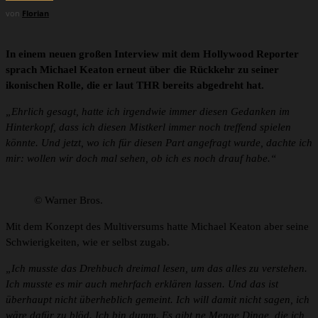
von
Florian
In einem neuen großen Interview mit dem Hollywood Reporter
sprach Michael Keaton erneut über die Rückkehr zu seiner
ikonischen Rolle, die er laut THR bereits abgedreht hat.
„Ehrlich gesagt, hatte ich irgendwie immer diesen Gedanken im
Hinterkopf, dass ich diesen Mistkerl immer noch treffend spielen
könnte.
Und jetzt, wo ich für diesen Part angefragt wurde, dachte ich
mir: wollen wir doch mal sehen, ob ich es noch drauf habe.“
© Warner Bros.
Mit dem Konzept des Multiversums hatte Michael Keaton aber seine
Schwierigkeiten, wie er selbst zugab.
„Ich musste das Drehbuch dreimal lesen, um das alles zu verstehen.
Ich musste es mir auch mehrfach erklären lassen. Und das ist
überhaupt nicht überheblich gemeint. Ich will damit nicht sagen, ich
wäre dafür zu blöd. Ich bin dumm. Es gibt ne Menge Dinge, die ich