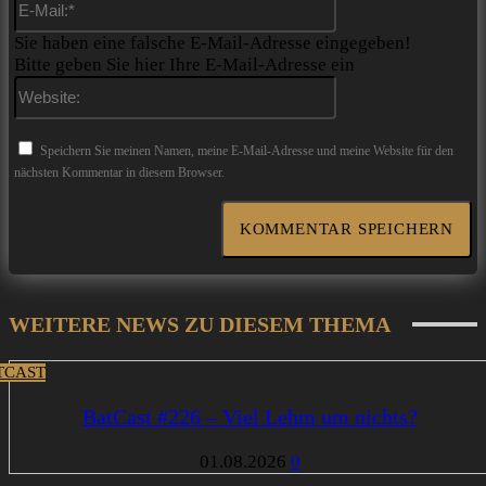
Mail:*
Sie haben eine falsche E-Mail-Adresse eingegeben!
Bitte geben Sie hier Ihre E-Mail-Adresse ein
Website:
Speichern Sie meinen Namen, meine E-Mail-Adresse und meine Website für den
nächsten Kommentar in diesem Browser.
WEITERE NEWS ZU DIESEM THEMA
TCAST
BatCast #226 – Viel Lehm um nichts?
01.08.2026
0