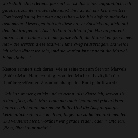
wirtschaftlichen Bereich passiert ist, ist das schier unglaublich. Ich
glaube, nach dem ersten Batman-Film hab ich mir keine weitere
Comicverfilmung komplett angesehen – ich bin einfach nicht dazu
gekommen. Deswegen hab ich diese ganze Entwicklung nicht auf
dem Schirm gehabt. Als ich dann in Atlanta für Marvel gedreht
haben … die haben dort eine ganze Stadt, die Marvel eingenommen
hat – die werden diese Marvel Filme ewig rausbringen. Da werde
ich schon längst tot sein, und sie werden immer noch die Marvel-
Filme drehen.“
Keaton erinnert sich daran, wie er seinerzeit am Set von Marvels
‚Spider-Man: Homecoming‘ von den Machern bezüglich der
filmübergreifenden Zusammenhänge ins Boot geholt wurde.
„Ich hab immer genickt und so getan, als wüsste ich, wovon sie
reden. ‚Aha, aha‘. Man hätte mir auch Quantenphysik erklären
können. Ich kannte nur meine Rolle. Und die Ausgangslage.
Letztendlich sahen sie mich an, fingen an zu lachen und meinten,
‚Du verstehst nicht, worüber wir gerade reden, oder?‘ Und ich,
‚Nein, überhaupt nicht‘.“