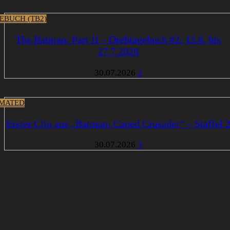
EBUCH (TB2)
The Batman: Part II – Drehtagebuch #2: 15.6. bis
27.7.2026
30.07.2026
2
MATED
Erster Clip aus „Batman: Caped Crusader“ – Staffel 
30.07.2026
3