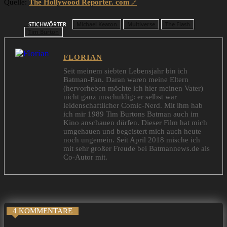
Quelle:
The Hollywood Reporter. com
STICHWÖRTER
Michael Keaton
Multiverse
The Flash
Tim Burton
FLORIAN
Seit meinem siebten Lebensjahr bin ich
Batman-Fan. Daran waren meine Eltern
(hervorheben möchte ich hier meinen Vater)
nicht ganz unschuldig: er selbst war
leidenschaftlicher Comic-Nerd. Mit ihm hab
ich mir 1989 Tim Burtons Batman auch im
Kino anschauen dürfen. Dieser Film hat mich
umgehauen und begeistert mich auch heute
noch ungemein. Seit April 2018 mische ich
mit sehr großer Freude bei Batmannews.de als
Co-Autor mit.
4 KOMMENTARE