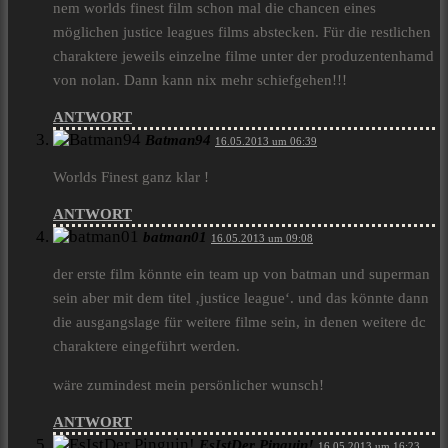
nem worlds finest film schon mal die chancen eines
möglichen justice leagues films abstecken. Für die restlichen
charaktere jeweils einzelne filme unter der produzentenhamd
von nolan. Dann kann nix mehr schiefgehen!!!
ANTWORT
Batman94
16.05.2013 um 06:39
Worlds Finest ganz klar !
ANTWORT
batman01
16.05.2013 um 09:08
der erste film könnte ein team up von batman und superman
sein aber mit dem titel ‚justice league‘. und das könnte dann
die ausgangslage für weitere filme sein, in denen weitere dc
charaktere eingeführt werden.
wäre zumindest mein persönlicher wunsch!
ANTWORT
EsIstDer Pinguin!
16.05.2013 um 16:23