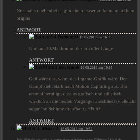
Nur mal so nebenbei es gibt einen teaser zu batman: arkham
origins
ANTWORT
Batman94
16.05.2013 um 16:35
Und am 20.Mai kommt der in voller Länge
ANTWORT
RexMundi
16.05.2013 um 19:15
Geil wäre das, wenn das Ingame-Grafik wäre. Der
Kampf sieht stark nach Motion Capturing aus. Bin
erstmal beruhigt, dass es grafisch und stilistisch
wirklich an die beiden Vorgänger anschließt (vielleicht
sogar ’ne Schippe draufhaut). *Puh*
ANTWORT
Mister J.
16.05.2013 um 19:52