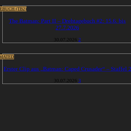
EBUCH (TB2)
The Batman: Part II – Drehtagebuch #2: 15.6. bis
27.7.2026
30.07.2026
2
MATED
Erster Clip aus „Batman: Caped Crusader“ – Staffel 
30.07.2026
3