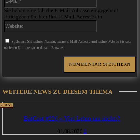
Mail:*
Sie haben eine falsche E-Mail-Adresse eingegeben!
Bitte geben Sie hier Ihre E-Mail-Adresse ein
Website:
Speichern Sie meinen Namen, meine E-Mail-Adresse und meine Website für den
nächsten Kommentar in diesem Browser.
WEITERE NEWS ZU DIESEM THEMA
TCAST
BatCast #226 – Viel Lehm um nichts?
01.08.2026
0