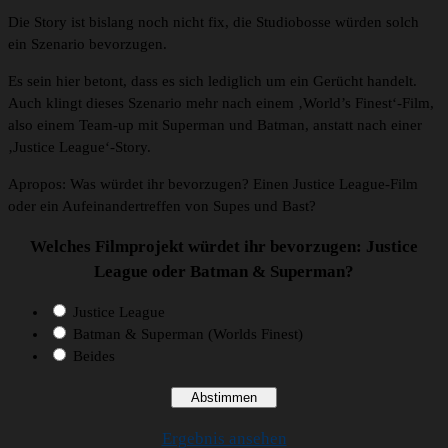
Die Story ist bislang noch nicht fix, die Studiobosse würden solch
ein Szenario bevorzugen.
Es sein hier betont, dass es sich lediglich um ein Gerücht handelt.
Auch klingt dieses Szenario mehr nach einem ‚World’s Finest‘-Film,
also einem Team-up mit Superman und Batman, anstatt nach einer
‚Justice League‘-Story.
Apropos: Was würdet ihr bevorzugen? Einen Justice League-Film
oder ein Aufeinandertreffen von Supes und Bast?
Welches Filmprojekt würdet ihr bevorzugen: Justice
League oder Batman & Superman?
Justice League
Batman & Superman (Worlds Finest)
Beides
Ergebnis ansehen