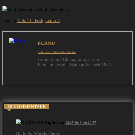
Wird geladen ...
Quelle:
NukeTheFridge.com
BERND
https://www.batmannews.de
Gründer und Chefautor a.D. von
Batmannews.de. Batman-Fan seit 1987.
10 KOMMENTARE
Nightwing
15.05.2013 um 22:57
Definitiv Worlds Finest.