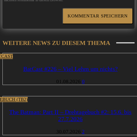
nächsten Kommentar in diesem Browser.
WEITERE NEWS ZU DIESEM THEMA
TCAST
BatCast #226 – Viel Lehm um nichts?
01.08.2026
0
EBUCH (TB2)
The Batman: Part II – Drehtagebuch #2: 15.6. bis
27.7.2026
30.07.2026
2