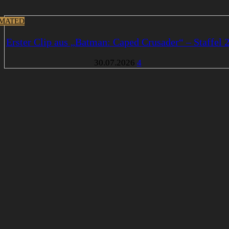
MATED
Erster Clip aus „Batman: Caped Crusader“ – Staffel 
30.07.2026
4