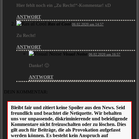
Hier fehlt noch ein „Zu Recht!“-Kommentar! xD
ANTWORT
Ras al Cool
06.02.2020 um 14:57
Zu Recht!
ANTWORT
Visual Noise
06.02.2020 um 16:57
Danke! 🙂
ANTWORT
DEIN KOMMENTAR: