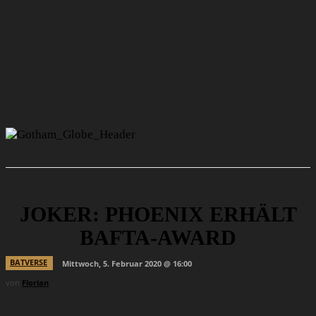
JOKER: PHOENIX ERHÄLT
BAFTA-AWARD
BATVERSE
Mittwoch, 5. Februar 2020 @ 16:00
von
Florian