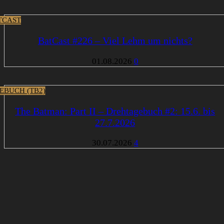
TCAST
BatCast #226 – Viel Lehm um nichts?
01.08.2026
0
EBUCH (TB2)
The Batman: Part II – Drehtagebuch #2: 15.6. bis
27.7.2026
30.07.2026
4