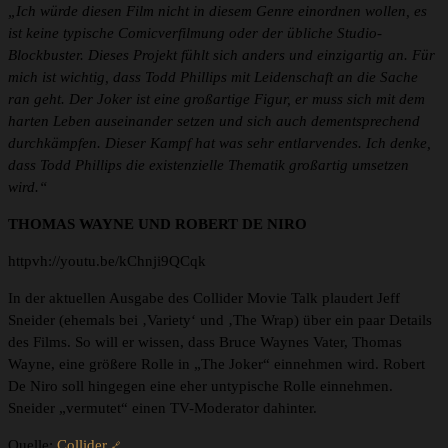
„Ich würde diesen Film nicht in diesem Genre einordnen wollen, es
ist keine typische Comicverfilmung oder der übliche Studio-
Blockbuster. Dieses Projekt fühlt sich anders und einzigartig an. Für
mich ist wichtig, dass Todd Phillips mit Leidenschaft an die Sache
ran geht. Der Joker ist eine großartige Figur, er muss sich mit dem
harten Leben auseinander setzen und sich auch dementsprechend
durchkämpfen. Dieser Kampf hat was sehr entlarvendes. Ich denke,
dass Todd Phillips die existenzielle Thematik großartig umsetzen
wird.“
THOMAS WAYNE UND ROBERT DE NIRO
httpvh://youtu.be/kChnji9QCqk
In der aktuellen Ausgabe des Collider Movie Talk plaudert Jeff
Sneider (ehemals bei ‚Variety‘ und ‚The Wrap) über ein paar Details
des Films. So will er wissen, dass Bruce Waynes Vater, Thomas
Wayne, eine größere Rolle in „The Joker“ einnehmen wird. Robert
De Niro soll hingegen eine eher untypische Rolle einnehmen.
Sneider „vermutet“ einen TV-Moderator dahinter.
Quelle:
Collider