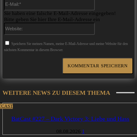
E-
Mail:*
Sie haben eine falsche E-Mail-Adresse eingegeben!
Bitte geben Sie hier Ihre E-Mail-Adresse ein
Website:
Speichern Sie meinen Namen, meine E-Mail-Adresse und meine Website für den
nächsten Kommentar in diesem Browser.
WEITERE NEWS ZU DIESEM THEMA
TCAST
BatCast #227 – Dark Victory 3: Liebe und Hass
08.08.2026
1