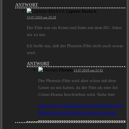
ANTWORT
Captain Harlock
13.07.2018 um 20:28
Der Film war ein Krimi und hatte mit dem DC- Joker
nix zu tun.
Ich hoffe nur, daß der Phoenix-Film nicht auch sowas
wird.
ANTWORT
Florian
13.07.2018 um 22:42
Der Phoenix-Film wird aber schon mit dem
Genre zu tun haben, da der Film als eine Art
Crime-Drama beschrieben wird. Siehe hier
https://www.batmannews.de/gothamglobe/jetzt-
offiziell-der-joker-film-mit-phoenix-kommt