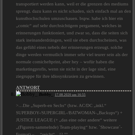
transportiert werden kann, weil er die grenzen des mediums
sprengt. dazu kann es nicht schaden, sich einfach mal an den
kunsthochschulen umzuschauen. bspw. habe ich hier ein
„comic“ auf sehr durchsichtigem pergament, welches in
erinnerungen funktioniert, und zwar so, dass die seiten sich
stark ineinanderdrängen, weil sie eben durchscheinen, was
das gefühl eines nebels der erinnerungen erzeugt. solche
dinge werden vermutlich immer sehr viel teurer sein als der
normale comicheftprint, aber hey – wofür haben die
marketingprofis, wenn sie nicht in der lage sind, eine
ziegruppe für ihre idiosynkrasien zu gewinnen.
ANTWORT
Bobby_
17.08.2020 um 16:55
>…Die „Superb-en Sechs“ (bzw. AC/DC „inkl.“
SUPERBOY-/SUPERGIRL-/BATWOMAN-„Backups“) +
JUSTICE LEAGUE (+ „das eine oder andere“ weitere
„(Figuren-sammelnde) Team-playing“ bzw. `Showcase`-
Format) – …“reicht“…!? °°