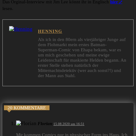
Das Orginal-Interview mit Jim Lee könnt ihr in Englisch
hier
lesen.
HENNING
Als ich in den 80ern als vierjähriger Junge auf
dem Flohmarkt mein erstes Batman-
Superman-Comic von Ehapa bekam, war es
um mich geschehen und meine ewige
Leidenschaft für maskierte Helden begann. An
erster Stelle stehen natürlich der
Mitternachtsdetektiv (wer auch sonst?!) und
der Mann aus Stahl.
20 KOMMENTARE
Florian
15.08.2020 um 16:51
Mir kommen Comics nur in physischer Form ins Haus. Ich