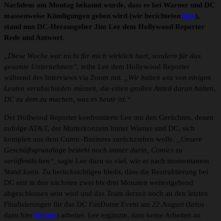
Nachdem am Montag bekannt wurde, dass es bei Warner und DC
massenweise Kündigungen geben wird (wir berichteten
hier
),
stand nun DC-Herausgeber Jim Lee dem Hollywood Reporter
Rede und Antwort.
„Diese Woche war nicht für mich wirklich hart, sondern für das
gesamte Unternehmen“
, teilte Lee dem Hollywood Reporter
während des Interviews via Zoom mit.
„Wir haben uns von einigen
Leuten verabschieden müssen, die einen großen Anteil daran hatten,
DC zu dem zu machen, was es heute ist.“
Der Hollwood Reporter konfrontierte Lee mit den Gerüchten, denen
zufolge AT&T, der Mutterkonzern hinter Warner und DC, sich
komplett aus dem Comic-Business zurückziehen wolle.
„Unsere
Geschäftsgrundlage besteht noch immer darin, Comics zu
veröffentlichen“,
sagte Lee dazu so viel, wie er nach momentanem
Stand kann. Zu berücksichtigen bleibt, dass die Restruktierung bei
DC erst in den nächsten zwei bis drei Monaten weitestgehend
abgeschlossen sein wird und das Team derzeit noch an den letzten
Finalisierungen für das DC FanDome Event am 22.August (Infos
dazu hier
bei uns
) arbeitet. Lee ergänzte, dass keine Arbeiten an