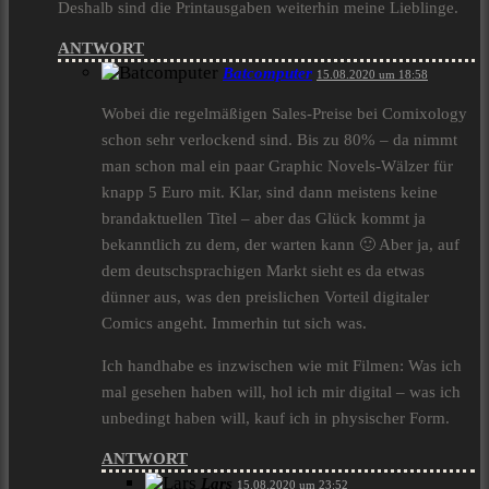
Deshalb sind die Printausgaben weiterhin meine Lieblinge.
ANTWORT
Batcomputer
15.08.2020 um 18:58
Wobei die regelmäßigen Sales-Preise bei Comixology
schon sehr verlockend sind. Bis zu 80% – da nimmt
man schon mal ein paar Graphic Novels-Wälzer für
knapp 5 Euro mit. Klar, sind dann meistens keine
brandaktuellen Titel – aber das Glück kommt ja
bekanntlich zu dem, der warten kann 🙂 Aber ja, auf
dem deutschsprachigen Markt sieht es da etwas
dünner aus, was den preislichen Vorteil digitaler
Comics angeht. Immerhin tut sich was.
Ich handhabe es inzwischen wie mit Filmen: Was ich
mal gesehen haben will, hol ich mir digital – was ich
unbedingt haben will, kauf ich in physischer Form.
ANTWORT
Lars
15.08.2020 um 23:52