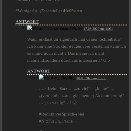
#WenigerIst..(Essentielles)Heilfasten
ANTWORT
Visual Noise
17.08.2020 um 18:34
Wann erklärst du eigentlich mal deinen Schreibstil?
Ich kann eine Struktur deuten,aber verstehen kann ich
es immernoch nicht!? Das meine ich nicht
mahnend,sondern durchaus interessiert!? O.o
ANTWORT
Bobby_
18.08.2020 um 01:30
…>“Kein“ Satz … „zu viel“ – „keine“ …
„(verdeutlich..aus-gleichende) Akzentuierung“
… „zu wenig“…! 😉
#ReduktivesSprach-spiel
#N!xFürUn..Peace