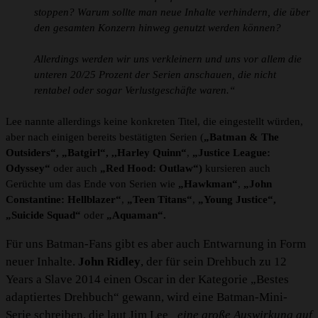
stoppen? Warum sollte man neue Inhalte verhindern, die über
den gesamten Konzern hinweg genutzt werden können?
Allerdings werden wir uns verkleinern und uns vor allem die
unteren 20/25 Prozent der Serien anschauen, die nicht
rentabel oder sogar Verlustgeschäfte waren.“
Lee nannte allerdings keine konkreten Titel, die eingestellt würden,
aber nach einigen bereits bestätigten Serien (
„Batman & The
Outsiders“,
„Batgirl“, ,,Harley Quinn“
,
„Justice League:
Odyssey“
oder auch
„Red Hood: Outlaw“)
kursieren auch
Gerüchte um das Ende von Serien wie
„Hawkman“
,
„John
Constantine: Hellblazer“
,
„Teen Titans“
,
„Young Justice“,
„Suicide Squad“
oder
„Aquaman“.
Für uns Batman-Fans gibt es aber auch Entwarnung in Form
neuer Inhalte.
John Ridley
, der für sein Drehbuch zu 12
Years a Slave 2014 einen Oscar in der Kategorie „Bestes
adaptiertes Drehbuch“ gewann, wird eine Batman-Mini-
Serie schreiben, die laut Jim Lee
„eine große Auswirkung auf