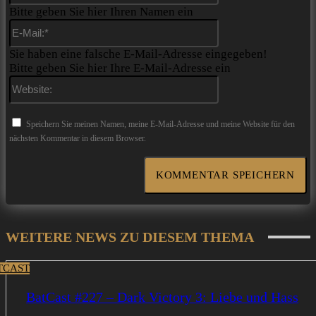
Bitte geben Sie hier Ihren Namen ein
E-
Mail:*
Sie haben eine falsche E-Mail-Adresse eingegeben!
Bitte geben Sie hier Ihre E-Mail-Adresse ein
Website:
Speichern Sie meinen Namen, meine E-Mail-Adresse und meine Website für den
nächsten Kommentar in diesem Browser.
WEITERE NEWS ZU DIESEM THEMA
TCAST
BatCast #227 – Dark Victory 3: Liebe und Hass