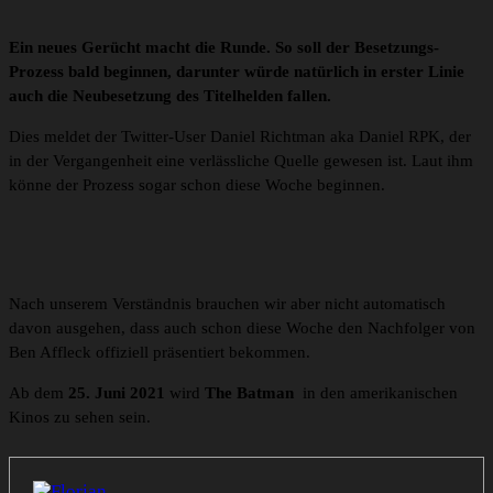
Ein neues Gerücht macht die Runde. So soll der Besetzungs-
Prozess bald beginnen, darunter würde natürlich in erster Linie
auch die Neubesetzung des Titelhelden fallen.
Dies meldet der Twitter-User Daniel Richtman aka Daniel RPK, der
in der Vergangenheit eine verlässliche Quelle gewesen ist. Laut ihm
könne der Prozess sogar schon diese Woche beginnen.
Nach unserem Verständnis brauchen wir aber nicht automatisch
davon ausgehen, dass auch schon diese Woche den Nachfolger von
Ben Affleck offiziell präsentiert bekommen.
Ab dem
25. Juni 2021
wird
The Batman
in den amerikanischen
Kinos zu sehen sein.