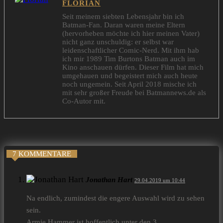
FLORIAN
Seit meinem siebten Lebensjahr bin ich
Batman-Fan. Daran waren meine Eltern
(hervorheben möchte ich hier meinen Vater)
nicht ganz unschuldig: er selbst war
leidenschaftlicher Comic-Nerd. Mit ihm hab
ich mir 1989 Tim Burtons Batman auch im
Kino anschauen dürfen. Dieser Film hat mich
umgehauen und begeistert mich auch heute
noch ungemein. Seit April 2018 mische ich
mit sehr großer Freude bei Batmannews.de als
Co-Autor mit.
7 KOMMENTARE
Jonathan Hart
29.04.2019 um 10:44
Na endlich, zumindest die engere Auswahl wird zu sehen
sein.
Armie Hammer ist hoffentlich unter den 3.