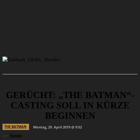
GERÜCHT: „THE BATMAN“-
CASTING SOLL IN KÜRZE
BEGINNEN
THE BATMAN
Montag, 29. April 2019 @ 9:52
von
Florian