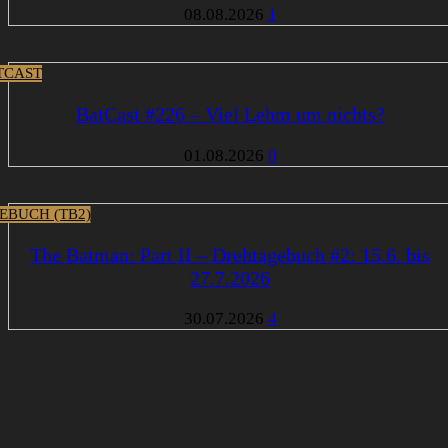
08.08.2026
1
TCAST
BatCast #226 – Viel Lehm um nichts?
01.08.2026
0
EBUCH (TB2)
The Batman: Part II – Drehtagebuch #2: 15.6. bis
27.7.2026
30.07.2026
4