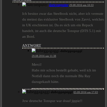
Batcomputer
29.08.2016 um 10:33
Ich besitze zwar das Steelbook nicht, aber ich vermute
du meinst das exklusive Steelbook von Zavvi, welches
in UK erschienen ist. Da es sich um ein Repack
handelt, ist auch die deutsche Tonspur (DTS 5.1) mit
an Bord.
ANTWORT
dabeggagaggi
29.08.2016 um 11:38
Merci!
Habs mir schon bestellt gehabt, weil ich im
Notfall dann noch die normale Blu Ray
dazugekauft hätte.
dabeggagaggi
05.09.2016 um 17:03
Jow deutsche Tonspur war drauf jippie!!