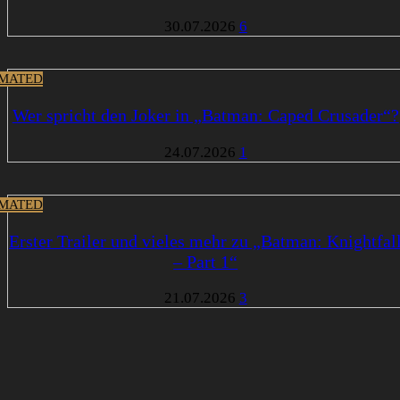
30.07.2026
6
MATED
Wer spricht den Joker in „Batman: Caped Crusader“?
24.07.2026
1
MATED
Erster Trailer und vieles mehr zu „Batman: Knightfal
– Part 1“
21.07.2026
3