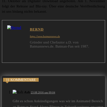
11. Oktober als Digitaler Download angeboten. Am 1. November
folgt der Release auf Blu-ray. Über eine deutsche Veröffentlichung
ist uns bislang nichts bekannt.
BERND
https://www.batmannews.de
Gründer und Chefautor a.D. von
Batmannews.de. Batman-Fan seit 1987.
11 KOMMENTARE
Ash
23.08.2016 um 09:04
Gibt es schon Ankündigungen was wir im Animated Bereich
an Batman-Stand-Alone Filmen in Zukunft weiteres erwarten