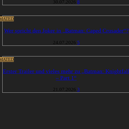
30.07.2026
8
MATED
Wer spricht den Joker in „Batman: Caped Crusader“?
24.07.2026
5
MATED
Erster Trailer und vieles mehr zu „Batman: Knightfal
– Part 1“
21.07.2026
3