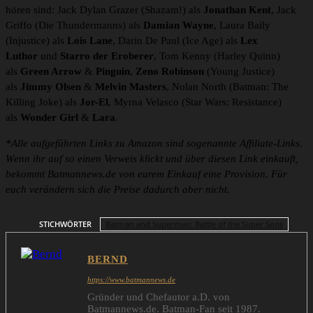
hören sind: Jack Dylan Grazer (Shazam!) als
Jonathan Kent
, Jack
Griffo (Die Thundermanns) als
Damian Wayne
, Laura Baily
(Injustice) als
Lois Lane
, Darin De Paul (Ice Age) als
Lex
Luthor
und
Starro der Eroberer
, Tom Kenny (Harley Quinn)
als
Green Arrow
&
Pinguin
,
Zeno Robinson
(Young Justice)
als
Jimmy Olsen
&
Melvin Masters
, Nolan North (Batman: The
Killing Joke) als
Jor-El
, Myrna Velasco (Star Wars: Resistance)
als
Wonder Girl
&
Lara
.
*Alle aufgeführten Links zu Amazon sind sogenannte Affiliate-Links.
Wenn ihr auf so einen Verweis klickt und über diesen Link einkauft,
bekommt Batmannews.de von eurem Einkauf eine Provision. Für
euch verändern sich die Preise dadurch aber nicht.
STICHWÖRTER
Batman and Superman: Battle of the Super Sons
BERND
https://www.batmannews.de
Gründer und Chefautor a.D. von
Batmannews.de. Batman-Fan seit 1987.