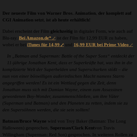
Der neueste Film von Warner Bros. Animation
,
der komplett auf
CGI Animation setzt
,
ist ab heute erhältlich!
Dabei erscheint der Film
gleichzeitig
in digitaler Form, wie auch auf
Blu-ray.
Bei Amazon.de*
ist der Film für 12,99 EUR zu haben,
wobei er bei
iTunes für 14,99
und
16,99 EUR bei Prime Video
In „Batman and Superman: Battle of the Super Sons“ entdeckt der
11-jährige Jonathan Kent, dass er Superkräfte hat, was ihn in die
komplizierte Welt der Superhelden und Superschurken stößt – die
nun von einer böswilligen außerirdischen Macht namens Starro
angegriffen werden! Es ist ein Wettlauf gegen die Zeit, denn
Jonathan muss sich mit Damian Wayne, einem zum Assassinen
gewordenen Boy-Wonder, zusammenschließen, um ihre Väter
(Superman und Batman) und den Planeten zu retten, indem sie zu
den Supersöhnen werden, die sie sein sollten!
Batman/Bruce Wayne
wird von Troy Baker (Batman: The Long
Halloween) gesprochen,
Superman/Clark Kent
von Travis
Willingham (Superman: Red Son) gesprochen. In weiteren Rollen zu