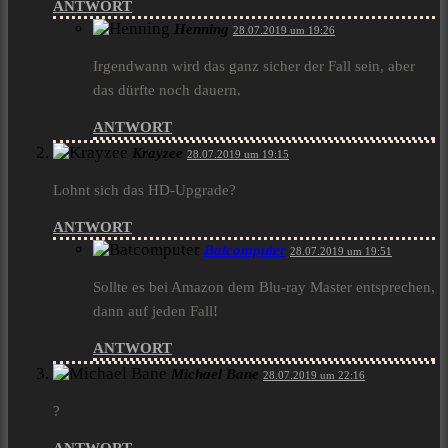
ANTWORT
Henning
28.07.2019 um 19:26
Irgendwann wird das ganz sicher der Fall sein, aber
das dürfte noch dauern.
ANTWORT
Krayzee
28.07.2019 um 19:15
Lohnt sich das HD-Upgrade?
ANTWORT
Batcomputer
28.07.2019 um 19:51
Sollte es bei Amazon dem Blu-ray Master entsprechen,
dann auf jeden Fall!
ANTWORT
Michael Bane
28.07.2019 um 22:16
?