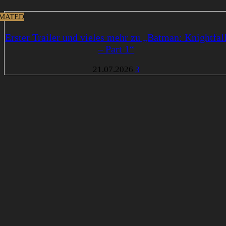
MATED
Erster Trailer und vieles mehr zu „Batman: Knightfal
– Part 1“
21.07.2026
3