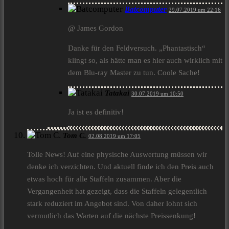
Batcomputer
29.07.2019 um 22:16
@ James Gordon
Danke für den Feldversuch. „Phantastisch“
klingt so, als hätte man es hier auch wirklich mit
dem Blu-ray Master zu tun. Coole Sache!
Tatakai
30.07.2019 um 10:50
Ja ist es definitiv!
Tom C.
02.08.2019 um 17:05
Tolle News! Auf eine physische Auswertung müssen wir
denke ich verzichten. Und aktuell finde ich den Preis auch
etwas hoch für alle Staffeln zusammen. Aber die
Vergangenheit hat gezeigt, dass die Staffeln gelegentlich
stark reduziert im Angebot sind. Von daher lohnt sich
vermutlich das Warten auf die nächste Preissenkung!