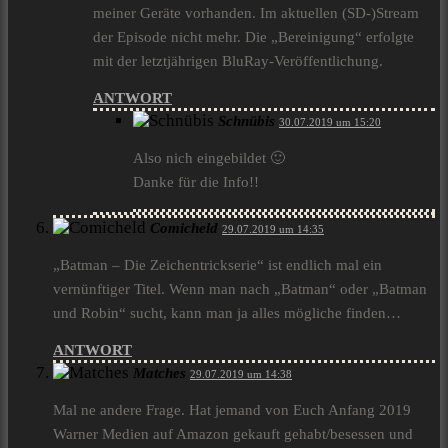
meiner Geräte vorhanden. Im aktuellen (SD-)Stream
der Episode nicht mehr. Die „Bereinigung“ erfolgte
mit der letztjährigen BluRay-Veröffentlichung.
ANTWORT
Schnübis
30.07.2019 um 15:20
Also nich eingebildet 🙂
Danke für die Info!!
Comicheld
29.07.2019 um 14:35
„Batman – Die Zeichentrickserie“ ist endlich mal ein
vernünftiger Titel. Wenn man nach „Batman“ oder „Batman
und Robin“ sucht, kann man ja alles mögliche finden…
ANTWORT
Matches
29.07.2019 um 14:38
Mal ne andere Frage. Hat jemand von Euch Anfang 2019
Warner Medien auf Amazon gekauft gehabt/besessen und