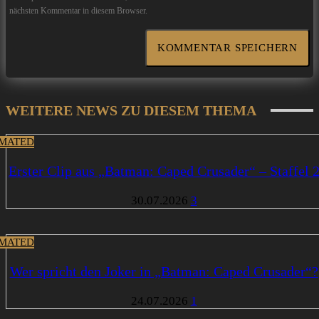
nächsten Kommentar in diesem Browser.
WEITERE NEWS ZU DIESEM THEMA
MATED
Erster Clip aus „Batman: Caped Crusader“ – Staffel 
30.07.2026
3
MATED
Wer spricht den Joker in „Batman: Caped Crusader“?
24.07.2026
1