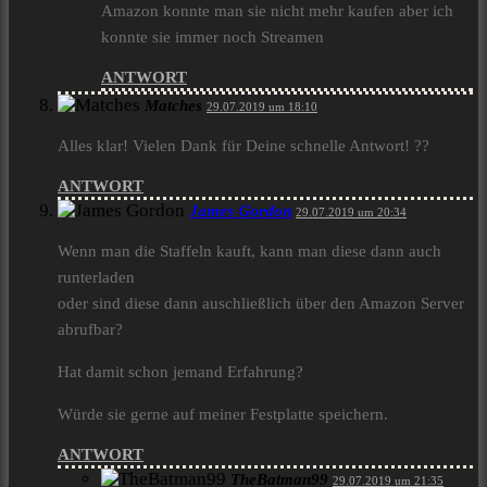
Amazon konnte man sie nicht mehr kaufen aber ich
konnte sie immer noch Streamen
ANTWORT
Matches
29.07.2019 um 18:10
Alles klar! Vielen Dank für Deine schnelle Antwort! ??
ANTWORT
James Gordon
29.07.2019 um 20:34
Wenn man die Staffeln kauft, kann man diese dann auch
runterladen
oder sind diese dann auschließlich über den Amazon Server
abrufbar?
Hat damit schon jemand Erfahrung?
Würde sie gerne auf meiner Festplatte speichern.
ANTWORT
TheBatman99
29.07.2019 um 21:35