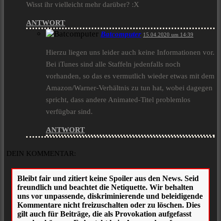
Wisst ihr vielleicht mehr darüber? :X
ANTWORT
Batcomputer
15.04.2020 um 14:39
Hierzu liegen uns leider auch keine Informationen vor.
Bei iTunes sind alle Staffeln jedenfalls noch
vorhanden, so das es vermutlich wieder etwas mit dem
Amazon/Warner-Verhältnis zu tun hat, wobei dagegen
spricht, dass andere Animated-Titel problemlos
verfügbar sind.
ANTWORT
DEIN KOMMENTAR: