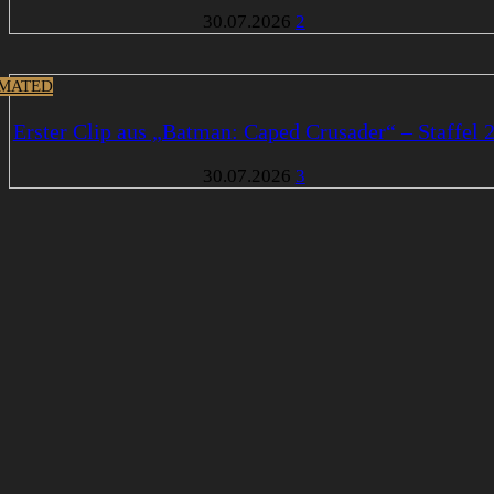
30.07.2026
2
MATED
Erster Clip aus „Batman: Caped Crusader“ – Staffel 
30.07.2026
3