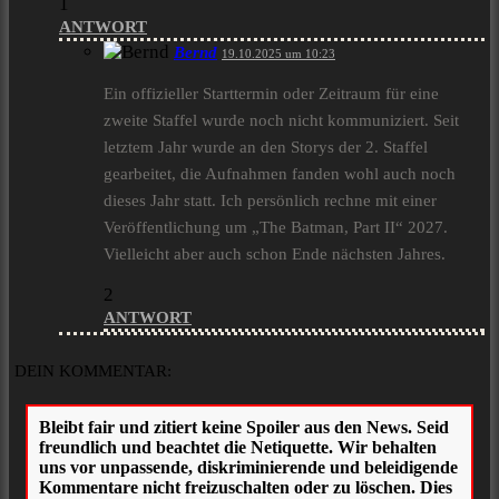
1
ANTWORT
Bernd
19.10.2025 um 10:23
Ein offizieller Starttermin oder Zeitraum für eine
zweite Staffel wurde noch nicht kommuniziert. Seit
letztem Jahr wurde an den Storys der 2. Staffel
gearbeitet, die Aufnahmen fanden wohl auch noch
dieses Jahr statt. Ich persönlich rechne mit einer
Veröffentlichung um „The Batman, Part II“ 2027.
Vielleicht aber auch schon Ende nächsten Jahres.
2
ANTWORT
DEIN KOMMENTAR: