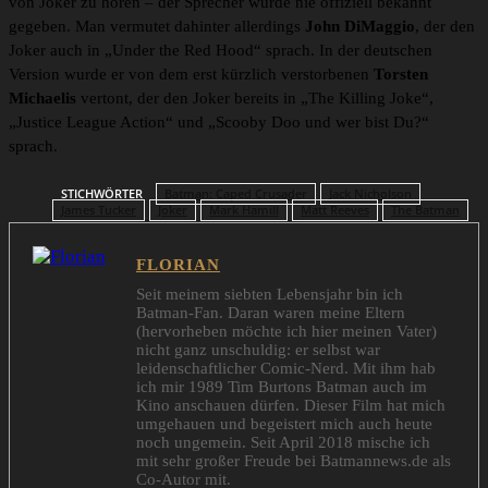
von Joker zu hören – der Sprecher wurde nie offiziell bekannt
gegeben. Man vermutet dahinter allerdings
John DiMaggio
, der den
Joker auch in „Under the Red Hood“ sprach. In der deutschen
Version wurde er von dem erst kürzlich verstorbenen
Torsten
Michaelis
vertont, der den Joker bereits in „The Killing Joke“,
„Justice League Action“ und „Scooby Doo und wer bist Du?“
sprach.
STICHWÖRTER
Batman: Caped Crusader
Jack Nicholson
James Tucker
Joker
Mark Hamill
Matt Reeves
The Batman
FLORIAN
Seit meinem siebten Lebensjahr bin ich
Batman-Fan. Daran waren meine Eltern
(hervorheben möchte ich hier meinen Vater)
nicht ganz unschuldig: er selbst war
leidenschaftlicher Comic-Nerd. Mit ihm hab
ich mir 1989 Tim Burtons Batman auch im
Kino anschauen dürfen. Dieser Film hat mich
umgehauen und begeistert mich auch heute
noch ungemein. Seit April 2018 mische ich
mit sehr großer Freude bei Batmannews.de als
Co-Autor mit.