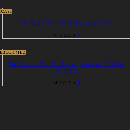
TCAST
BatCast #226 – Viel Lehm um nichts?
01.08.2026
0
EBUCH (TB2)
The Batman: Part II – Drehtagebuch #2: 15.6. bis
27.7.2026
30.07.2026
4