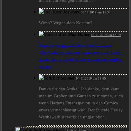
nicht mehr viel gemeinsam 🙁
Joe-Kerr
30.10.2019 um 15:34
Wieso? Wegen dem Kostüm?
Mad Hatter
02.11.2019 um 13:19
https://www.giga.de/filme/suicide-squad-
1/specials/wie-aus-der-tragischen-figur-harley-
quinn-das-sexsymbol-der-generation-cosplay-
wurde/
Schiller
04.11.2019 um 19:55
Danke für den Artikel. Ich denke, dem kann
man im Großen und Ganzen zustimmen, auch
wenn Harleys Emanzipation in den Comics
etwas vernachlässigt wird. Der Suicide Harley
Wettbewerb ist wirklich unglaublich.
Comicheld
26.10.2019 um 20:11