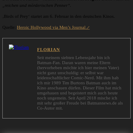
„reichen und mörderischen Penner“.
‚Birds of Prey‘ startet am 6. Februar in den deutschen Kinos.
Quelle:
Heroic Hollywood via Men’s Journal
FLORIAN
Seit meinem siebten Lebensjahr bin ich
Batman-Fan. Daran waren meine Eltern
(hervorheben möchte ich hier meinen Vater)
nicht ganz unschuldig: er selbst war
leidenschaftlicher Comic-Nerd. Mit ihm hab
ich mir 1989 Tim Burtons Batman auch im
Kino anschauen dürfen. Dieser Film hat mich
umgehauen und begeistert mich auch heute
noch ungemein. Seit April 2018 mische ich
mit sehr großer Freude bei Batmannews.de als
Co-Autor mit.