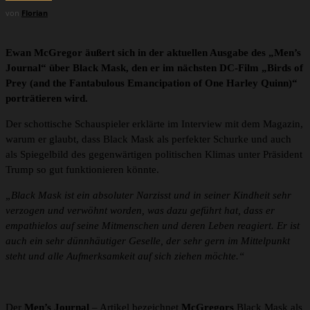
von
Florian
Ewan McGregor äußert sich in der aktuellen Ausgabe des „Men’s
Journal“ über Black Mask, den er im nächsten DC-Film
„Birds of
Prey (and the Fantabulous Emancipation of One Harley Quinn)“
porträtieren wird.
Der schottische Schauspieler erklärte im Interview mit dem Magazin,
warum er glaubt, dass Black Mask als perfekter Schurke und auch
als Spiegelbild des gegenwärtigen politischen Klimas unter Präsident
Trump so gut funktionieren könnte.
„Black Mask ist ein absoluter Narzisst und in seiner Kindheit sehr
verzogen und verwöhnt worden, was dazu geführt hat, dass er
empathielos auf seine Mitmenschen und deren Leben reagiert. Er ist
auch ein sehr dünnhäutiger Geselle, der sehr gern im Mittelpunkt
steht und alle Aufmerksamkeit auf sich ziehen möchte.“
Der
Men’s Journal
– Artikel bezeichnet
McGregors
Black Mask als