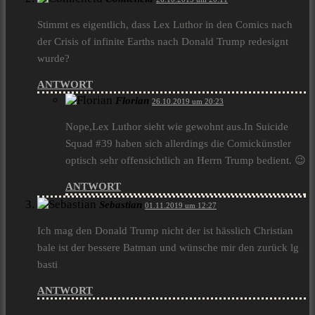
Stimmt es eigentlich, dass Lex Luthor in den Comics nach
der Crisis of infinite Earths nach Donald Trump redesignt
wurde?
ANTWORT
Florian
26.10.2019 um 20:23
Nope,Lex Luthor sieht wie gewohnt aus.In Suicide
Squad #39 haben sich allerdings die Comickünstler
optisch sehr offensichtlich an Herrn Trump bedient. 😉
ANTWORT
Sebastian
01.11.2019 um 12:27
Ich mag den Donald Trump nicht der ist hässlich Christian
bale ist der bessere Batman und wünsche mir den zurück lg
basti
ANTWORT