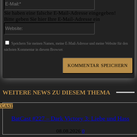
E-
Mail:*
Sie haben eine falsche E-Mail-Adresse eingegeben!
Bitte geben Sie hier Ihre E-Mail-Adresse ein
Website:
Speichern Sie meinen Namen, meine E-Mail-Adresse und meine Website für den
nächsten Kommentar in diesem Browser.
WEITERE NEWS ZU DIESEM THEMA
TCAST
BatCast #227 – Dark Victory 3: Liebe und Hass
08.08.2026
0