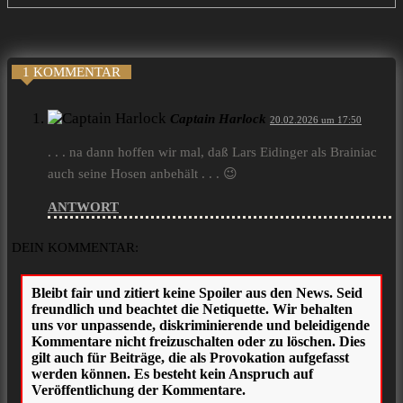
1 KOMMENTAR
Captain Harlock
20.02.2026 um 17:50
. . . na dann hoffen wir mal, daß Lars Eidinger als Brainiac
auch seine Hosen anbehält . . . 😉
ANTWORT
DEIN KOMMENTAR: