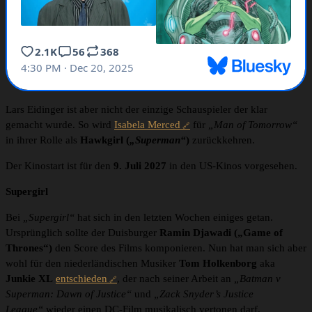
Lars Eidinger ist aber nicht der einzige Schauspieler der klar
gemacht wurde. So wird
Isabela Merced
für
„Man of Tomorrow“
in ihrer Rolle als
Hawkgirl (
„Superman“
)
zurückkehren.
Der Kinostart ist für den
9. Juli 2027
in den US-Kinos vorgesehen.
Supergirl
Bei
„Supergirl“
hat sich in den letzten Wochen einiges getan.
Ursprünglich sollte der Duisburger
Ramin
Djawadi
(„Game of
Thrones“)
den Score des Films komponieren. Nun hat man sich aber
wohl für den niederländischen Musiker
Tom Holkenborg
aka
Junkie XL
entschieden
, der nach seiner Arbeit an
„Batman v
Superman: Dawn of Justice“
und
„Zack Snyder’s Justice
League“
wieder einen DC-Film musikalisch vertonen darf.