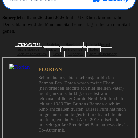
Supergirl
soll am
26. Juni 2026
in die US-Kinos kommen. In
Deutschland wird die Maid aus Stahl einen Tag früher an den Start
gehen.
STICHWÖRTER
Brainiac
Hawkgirl
Isabela Merced
Jason Momoa
Krypto
Lars Eidinger
Lobo
Man of Tomorrow
Score
Supergirl
Tom Holkenborg
FLORIAN
Seit meinem siebten Lebensjahr bin ich
Batman-Fan. Daran waren meine Eltern
(hervorheben möchte ich hier meinen Vater)
nicht ganz unschuldig: er selbst war
leidenschaftlicher Comic-Nerd. Mit ihm hab
ich mir 1989 Tim Burtons Batman auch im
Kino anschauen dürfen. Dieser Film hat mich
umgehauen und begeistert mich auch heute
noch ungemein. Seit April 2018 mische ich
mit sehr großer Freude bei Batmannews.de als
Co-Autor mit.