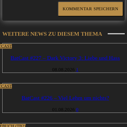
WEITERE NEWS ZU DIESEM THEMA
TCAST
BatCast #227 – Dark Victory 3: Liebe und Hass
08.08.2026
1
TCAST
BatCast #226 – Viel Lehm um nichts?
01.08.2026
0
EBUCH (TB2)