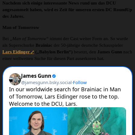
Nachdem sich einige interessante News rund um das DCU
angesammelt haben, wird es Zeit für unseren ersten DC RoundUp
des Jahres.
Man of Tomorrow
Bei
„Man of Tomorrow“
nimmt der Cast weiter Form an
.
So wurde
als Superschurke
Brainiac
der 50-jährige deutsche Schauspieler
Lars Eidinger
(„Babylon Berlin“)
besetzt, den
James Gunn
nach
einer weltweiten Suche für diesen Part auserkoren hat.