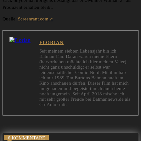
Zack Snyder hat übrigens bestätigt das er „Wonder Woman 2“ als
Produzent erhalten bleibt.
Quelle:
Screenrant.com
FLORIAN
Seit meinem siebten Lebensjahr bin ich
Batman-Fan. Daran waren meine Eltern
(hervorheben möchte ich hier meinen Vater)
nicht ganz unschuldig: er selbst war
leidenschaftlicher Comic-Nerd. Mit ihm hab
ich mir 1989 Tim Burtons Batman auch im
Kino anschauen dürfen. Dieser Film hat mich
umgehauen und begeistert mich auch heute
noch ungemein. Seit April 2018 mische ich
mit sehr großer Freude bei Batmannews.de als
Co-Autor mit.
6 KOMMENTARE