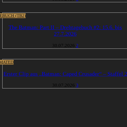
EBUCH (TB2)
The Batman: Part II – Drehtagebuch #2: 15.6. bis
27.7.2026
30.07.2026
2
MATED
Erster Clip aus „Batman: Caped Crusader“ – Staffel 
30.07.2026
3