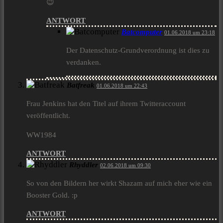
😉
ANTWORT
Batcomputer
01.06.2018 um 23:18
Der Datenschutz-Grundverordnung ist dies zu
verdanken.
Batfreak
01.06.2018 um 22:43
Frau Jenkins hat den Titel auf ihrem Twitteraccount
veröffentlicht.
WW1984
ANTWORT
Rhyddler
02.06.2018 um 09:30
So von den Bildern her wirkt Shazam auf mich eher wie ein
Booster Gold. :p
ANTWORT