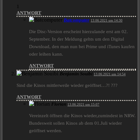
1
ANTWORT
Batcomputer
13.06.2021 um 14:30
Die Disc-Version erscheint hierzulande erst am 02.
September. In der Meldung gehts um den Digital
Download, den man nun bei Prime und iTunes kaufen
oder leihen kann.
ANTWORT
Benjamin Souibi
13.06.2021 um 14:54
Sind die Kinos mittlerweile wieder geöffnet…?! ???
ANTWORT
Florian
13.06.2021 um 15:07
Vereinzelt öffnen die Kinos wieder,zumindest in NRW.
Bundesweit sollen Kinos ab dem 01.Juli wieder
geöffnet werden.