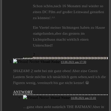
Schon schön,nach 16 Monaten mal wieder so
einen DC Film auf großer Leinwand genießen
zu können! ^^
Ein Viertel meiner Sichtungen haben zu Hause
stattgefunden,aber das gestern im
Lichtspielhaus macht wirklich einen
Unterschied!
2
Visual Noise
13.06.2021 um 17:30
SHAZAM! 2 steht bei mir ganz oben! Aber eine Green
Lantern Serie möchte ich tatsächlich gern sehen,weil ich die
Figuren wenig, vereinzelt bis gar nicht kenne! 😀
ANTWORT
Visual Noise
14.06.2021 um 11:41
…ganz oben steht natürlich THE BATMAN! Aber in