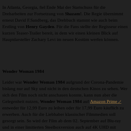
In Atlanta, Georgia, fiel Ende Mai der Startschuss für die
Dreharbeiten zur Fortsetzung von
Shazam!
. Die Regie übernimmt
erneut David F.Sandberg, das Drehbuch stammt wie auch beim
Erstling von
Henry Gayden
. Für die Fans stellte der Regisseur einen
kurzen Teaser-Trailer bereit, in dem wir einen kleinen Blick auf
Hauptdarsteller Zachary Levi im neuen Kostüm werfen können.
Wonder Woman 1984
Leider war
Wonder Woman 1984
aufgrund der Corona-Pandemie
bislang nur auf Sky und nicht in den deutschen Kinos zu sehen. Wer
sich den Film noch nicht anschauen konnte, kann nun aber die
Gelegenheit nutzen,
Wonder Woman 1984
auf
Amazon Prime
entweder für 12,99 Euro zu leihen oder für 17,99 Euro käuflich zu
erwerben. Auch für die Liebhaber klassischer Filmmedien soll
gesorgt sein. So wird der Film ab dem 02. September auf Blu-ray
und in einer limitierten Steelboxversion auch auf 4K UHD mit