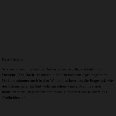
Ein Beitrag geteilt von James Wan (@creepypuppet)
Black Adam
Wie wir wissen, haben die Dreharbeiten zu ,Black Adam‘ mit
Dwayne ,The Rock‘ Johnson
in der Titelrolle im April begonnen.
Da kam mitunter auch in den Weiten des Internets die Frage auf, wie
der Schauspieler im Suit wohl aussehen würde. Man ließ sich
natürlich nicht lange bitten und teaste zumindest das Kostüm des
Antihelden schon mal an.