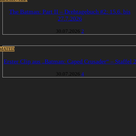
The Batman: Part II – Drehtagebuch #2: 15.6. bis
27.7.2026
30.07.2026
2
MATED
Erster Clip aus „Batman: Caped Crusader“ – Staffel 
30.07.2026
4