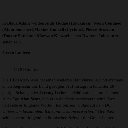
In
Black Adam
werden
Aldis Hodge
(
Hawkman
),
Noah Centineo
(
Atom Smasher
),
Maxine Hunkell
(
Cyclone
),
Pierce Brosnan
(
Doctor Fate
) und
Marwan Kenzari
neben
Dwayne Johnson
zu
sehen sein.
Green Lantern
© DC Comics
Die HBO Max-Serie hat einen weiteren Haupdarsteller und erstmals
einen Regisseur ans Land gezogen. Auf Instagram teilte der 29-
jährige Schauspieler
Jeremy Irvine
ein Bild von sich und seinem
Alter Ego
Alan Scott
, den er in der Serie verkörpern wird. Dazu
verfasste er folgende Worte:
„Ich bin sehr aufgeregt dem DC
Universum beizutreten. Ich kann es kaum erwarten!“
Den Post
schloss er mit folgendem ikonischen Schwur der Green Lanterns: