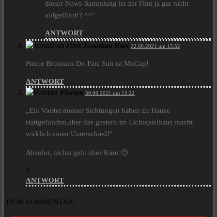
dieser News-Sammlung ist der Film ja gar nicht
aufgeführt!? ^^“
ANTWORT
Jonathan Hart
22.06.2021 um 15:52
Pierce Brosnans Dr. Fate Suit ist MoCap!
ANTWORT
Florian
30.06.2021 um 13:22
„Ein Viertel meiner Sichtungen haben zu Hause
stattgefunden,aber das gestern im Lichtspielhaus macht
wirklich einen Unterschied!“
Absolut, nichts geht über Kino 🙂
1
ANTWORT
DEIN KOMMENTAR: