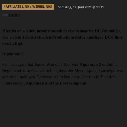
*AFFILIATE LINK / WERBELINKS
Samstag, 12. Juni 2021 @ 19:11
von
Florian
Hier ist er wieder, unser monatlich erscheinender DC RoundUp,
der sich mit dem aktuellen Produktionsstatus künftiger DC-Filme
beschäftigt.
Aquaman 2
Per Instagram hat James Wan den Titel von
Aquaman 2
enthüllt.
Begleitend zum Post schrieb er, dass der Meeresspiegel ansteigt, was
auf einen baldigen Drehstart schließen lässt. Der finale Titel des
Films lautet „
Aquaman and the Lost Kingdom
„.