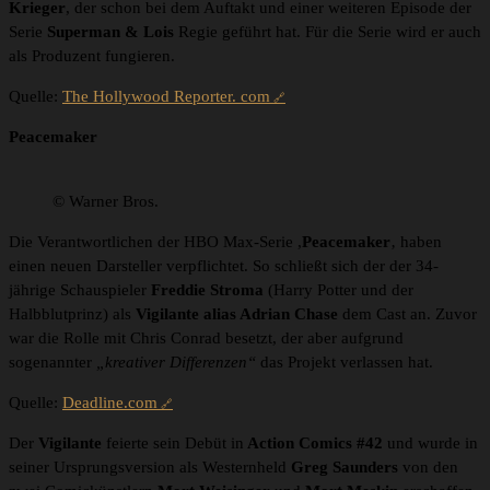
Krieger
, der schon bei dem Auftakt und einer weiteren Episode der
Serie
Superman & Lois
Regie geführt hat. Für die Serie wird er auch
als Produzent fungieren.
Quelle:
The Hollywood Reporter. com
Peacemaker
© Warner Bros.
Die Verantwortlichen der HBO Max-Serie ,
Peacemaker
‚ haben
einen neuen Darsteller verpflichtet. So schließt sich der der 34-
jährige Schauspieler
Freddie Stroma
(Harry Potter und der
Halbblutprinz) als
Vigilante alias Adrian Chase
dem Cast an. Zuvor
war die Rolle mit Chris Conrad besetzt, der aber aufgrund
sogenannter
„kreativer Differenzen“
das Projekt verlassen hat.
Quelle:
Deadline.com
Der
Vigilante
feierte sein Debüt in
Action Comics #42
und wurde in
seiner Ursprungsversion als Westernheld
Greg Saunders
von den