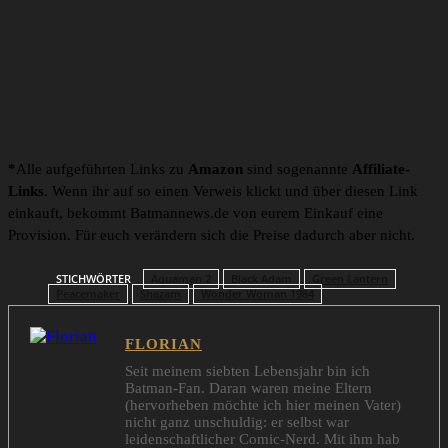
*
Alle aufgeführten Links zu
Amazon
sind sogenannte
Affiliate-
Links
. Wenn ihr auf so einen Verweis klickt und über diesen Link
einkauft, bekommt Batmannews.de von eurem Einkauf eine
Provision. Für euch verändern sich die Preise dadurch aber nicht.
STICHWÖRTER
Aquaman 2
Black Adam
Green Lantern
Peacemaker
Shazam
Wonder Woman 1984
FLORIAN
Seit meinem siebten Lebensjahr bin ich
Batman-Fan. Daran waren meine Eltern
(hervorheben möchte ich hier meinen Vater)
nicht ganz unschuldig: er selbst war
leidenschaftlicher Comic-Nerd. Mit ihm hab