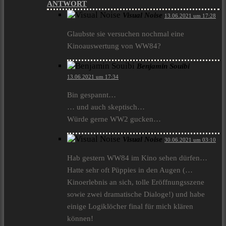
ANTWORT
Visual Noise
13.06.2021 um 17:28
Glaubste sie versuchen nochmal eine
Kinoauswertung von WW84?
Benjamin Souibi
13.06.2021 um 17:34
Bin gespannt…
… und auch skeptisch…
Würde gerne WW2 gucken…
Visual Noise
30.06.2021 um 03:10
Hab gestern WW84 im Kino sehen dürfen…
Hatte sehr oft Püppies in den Augen (…
Kinoerlebnis an sich, tolle Eröffnungsszene
sowie zwei dramatische Dialoge!) und habe
einige Logiklöcher final für mich klären
können!