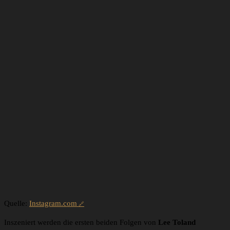
Ein Beitrag geteilt von Jeremy Irvine (@jeremy.irvine)
Quelle:
Instagram.com
Inszeniert werden die ersten beiden Folgen von
Lee Toland