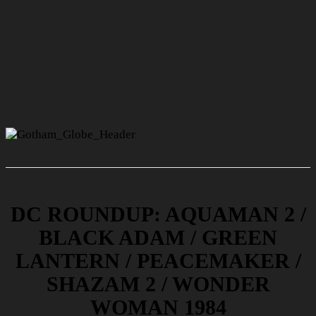
DC ROUNDUP: AQUAMAN 2 /
BLACK ADAM / GREEN
LANTERN / PEACEMAKER /
SHAZAM 2 / WONDER
WOMAN 1984