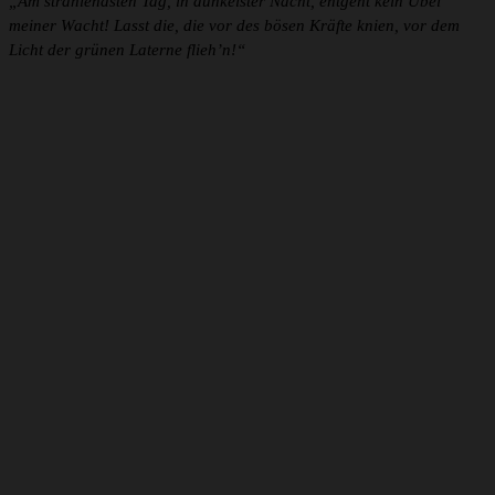
„Am strahlendsten Tag, in dunkelster Nacht, entgeht kein Übel
meiner Wacht! Lasst die, die vor des bösen Kräfte knien, vor dem
Licht der grünen Laterne flieh’n!“
Sieh dir diesen Beitrag auf Instagram an