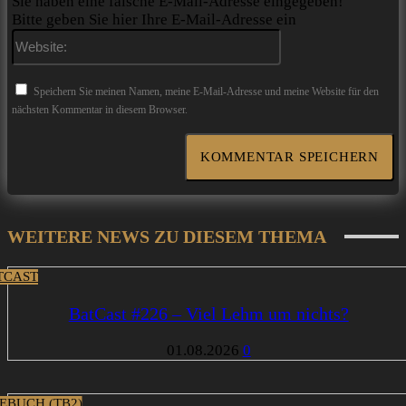
Sie haben eine falsche E-Mail-Adresse eingegeben!
Bitte geben Sie hier Ihre E-Mail-Adresse ein
Website:
Speichern Sie meinen Namen, meine E-Mail-Adresse und meine Website für den
nächsten Kommentar in diesem Browser.
WEITERE NEWS ZU DIESEM THEMA
TCAST
BatCast #226 – Viel Lehm um nichts?
01.08.2026
0
EBUCH (TB2)