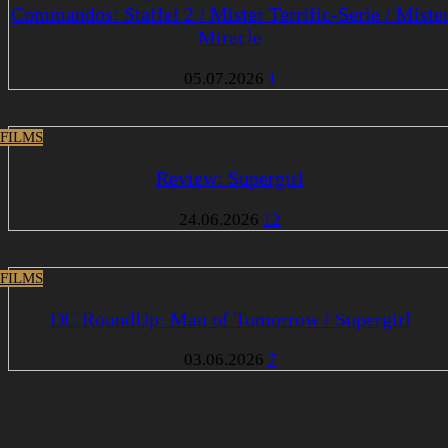
Commandos: Staffel 2 / Mister Terrific-Serie / Miste
Miracle
05.07.2026
1
 FILMS
Review: Supergirl
24.06.2026
12
 FILMS
DC RoundUp: Man of Tomorrow / Supergirl
03.06.2026
7