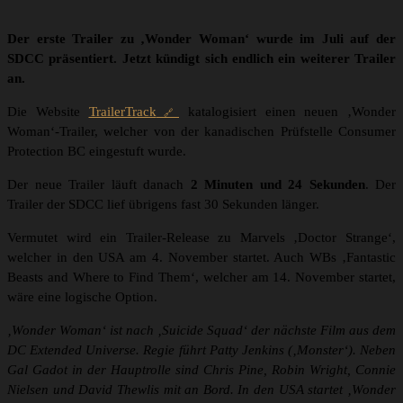
Der erste Trailer zu ‚Wonder Woman‘ wurde im Juli auf der
SDCC präsentiert. Jetzt kündigt sich endlich ein weiterer Trailer
an.
Die Website
TrailerTrack
katalogisiert einen neuen ‚Wonder
Woman‘-Trailer, welcher von der kanadischen Prüfstelle Consumer
Protection BC eingestuft wurde.
Der neue Trailer läuft danach
2 Minuten und 24 Sekunden
. Der
Trailer der SDCC lief übrigens fast 30 Sekunden länger.
Vermutet wird ein Trailer-Release zu Marvels ‚Doctor Strange‘,
welcher in den USA am 4. November startet. Auch WBs ‚Fantastic
Beasts and Where to Find Them‘, welcher am 14. November startet,
wäre eine logische Option.
‚Wonder Woman‘ ist nach ‚Suicide Squad‘ der nächste Film aus dem
DC Extended Universe. Regie führt Patty Jenkins (‚Monster‘). Neben
Gal Gadot in der Hauptrolle sind Chris Pine, Robin Wright, Connie
Nielsen und David Thewlis mit an Bord. In den USA startet ‚Wonder