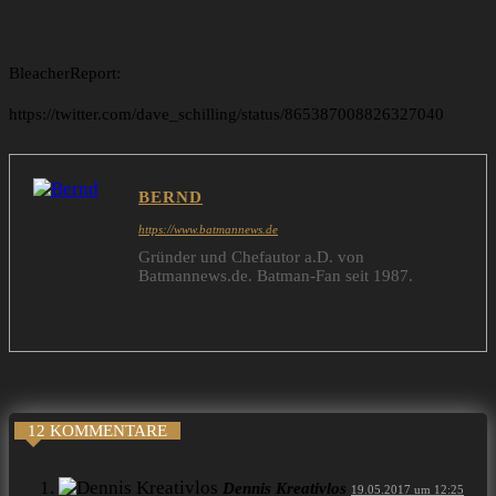
BleacherReport:
https://twitter.com/dave_schilling/status/865387008826327040
BERND
https://www.batmannews.de
Gründer und Chefautor a.D. von
Batmannews.de. Batman-Fan seit 1987.
12 KOMMENTARE
Dennis Kreativlos
19.05.2017 um 12:25