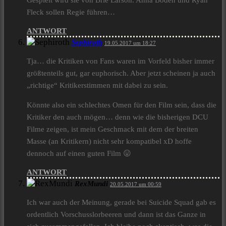
Gespielt wird sie von Brie Larson. Anna Boden und Ryan
Fleck sollen Regie führen…
ANTWORT
Sephiroth
19.05.2017 um 18:27
Tja… die Kritiken von Fans waren im Vorfeld bisher immer
größtenteils gut, gar euphorisch. Aber jetzt scheinen ja auch
„richtige“ Kritikerstimmen mit dabei zu sein.
Könnte also ein schlechtes Omen für den Film sein, dass die
Kritiker den auch mögen… denn wie die bisherigen DCU
Filme zeigen, ist mein Geschmack mit dem der breiten
Masse (an Kritikern) nicht sehr kompatibel xD hoffe
dennoch auf einen guten Film 😛
ANTWORT
RexMundi
20.05.2017 um 00:59
Ich war auch der Meinung, gerade bei Suicide Squad gab es
ordentlich Vorschusslorbeeren und dann ist das Ganze in