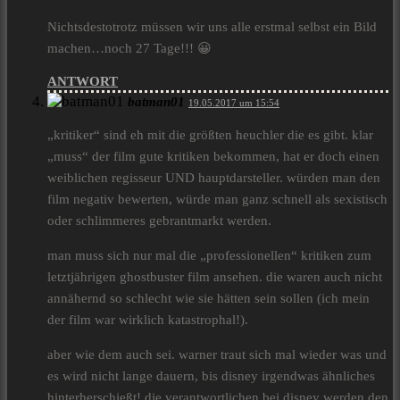
Nichtsdestotrotz müssen wir uns alle erstmal selbst ein Bild
machen…noch 27 Tage!!! 😀
ANTWORT
batman01
19.05.2017 um 15:54
„kritiker“ sind eh mit die größten heuchler die es gibt. klar
„muss“ der film gute kritiken bekommen, hat er doch einen
weiblichen regisseur UND hauptdarsteller. würden man den
film negativ bewerten, würde man ganz schnell als sexistisch
oder schlimmeres gebrantmarkt werden.
man muss sich nur mal die „professionellen“ kritiken zum
letztjährigen ghostbuster film ansehen. die waren auch nicht
annähernd so schlecht wie sie hätten sein sollen (ich mein
der film war wirklich katastrophal!).
aber wie dem auch sei. warner traut sich mal wieder was und
es wird nicht lange dauern, bis disney irgendwas ähnliches
hinterherschießt! die verantwortlichen bei disney werden den