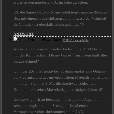
erwarten den mindestens 3x im Kino zu sehen.
P.S. die Super-Mega-DC-Fan-Kollektion-Sammler-BluRay-
Box mit eigenem unsichtbaren Jet und Lasso der Wahrheit
als Gimmick ist ebenfalls schon gekauft.. 🙂
ANTWORT
Visual Noise
19.05.2017 um 14:02
Als hätte ich die ersten Eindrücke formuliert! xD Mir fehlt
nur der Kampfschrei „Oh my Gaaad!“ ansonsten läuft alles
ausgezeichnet!?
Ich muss ‚Dennis Kreativlos‘ zustimmen,das eine Origins-
Story es aufgrund des unverbrauchten Materials bei Kritikern
immer ganz gut hat!? Was die durchweg schlechteren
Kritiken der zweiten Marvelableger bestätigen können!?
Und so wage ich zu behaupten, dass gerade Aquaman mit
seinem komplett neuem Setting nochmal einen
Vertrauensvorschuss bekommen sollte!? xD