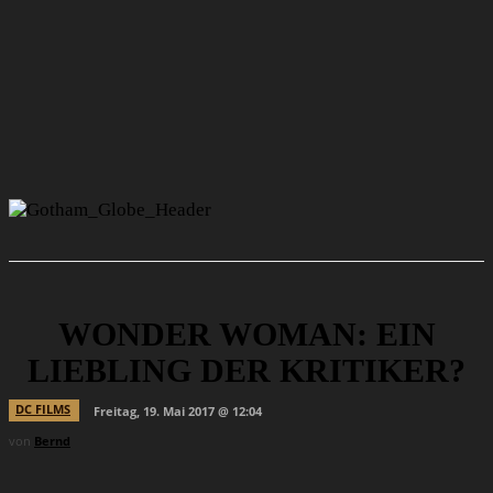
WONDER WOMAN: EIN
LIEBLING DER KRITIKER?
DC FILMS
Freitag, 19. Mai 2017 @ 12:04
von
Bernd