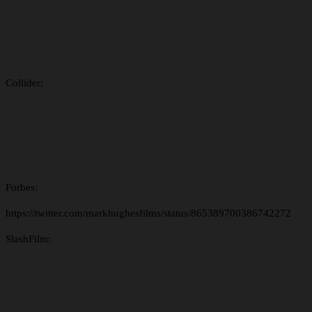
Collider:
Forbes:
https://twitter.com/markhughesfilms/status/865389700386742272
SlashFilm: