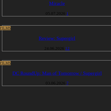
Miracle
05.07.2026
1
 FILMS
Review: Supergirl
24.06.2026
12
 FILMS
DC RoundUp: Man of Tomorrow / Supergirl
03.06.2026
7