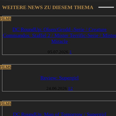
WEITERE NEWS ZU DIESEM THEMA
 FILMS
DC RoundUp: Olsen/Grodd -Serie / Creature
Commandos: Staffel 2 / Mister Terrific-Serie / Miste
Miracle
05.07.2026
1
 FILMS
Review: Supergirl
24.06.2026
12
 FILMS
DC RoundUp: Man of Tomorrow / Supergirl