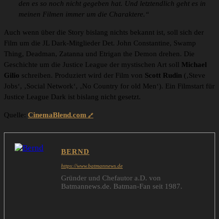
den es so noch nicht gegeben hat. Und letztendlich geht es in
meinen Filmen immer um die Charaktere.“
Auch wenn über die Story bislang nichts bekannt ist, soll sich der
Film um die JL Dark-Mitglieder Det. John Constantine, Swamp
Thing, Deadman, Zatanna und Etrigan the Demon drehen. Die
Geschichte um die Justice League der mystischen Art soll
Michael
Gilio
schreiben. Produziert wird der Film von
Scott Rudin
(‚Steve
Jobs‘, ‚Social Network‘, ‚No Country for old Men‘). Ein Filmstart für
Justice League Dark ist bislang nicht gesetzt.
Quelle:
CinemaBlend.com
BERND
https://www.batmannews.de
Gründer und Chefautor a.D. von
Batmannews.de. Batman-Fan seit 1987.