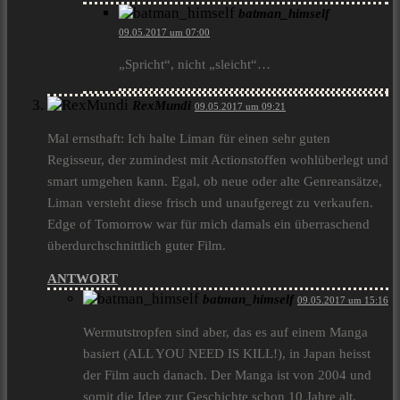
batman_himself
09.05.2017 um 07:00
„Spricht“, nicht „sleicht“…
RexMundi
09.05.2017 um 09:21
Mal ernsthaft: Ich halte Liman für einen sehr guten
Regisseur, der zumindest mit Actionstoffen wohlüberlegt und
smart umgehen kann. Egal, ob neue oder alte Genreansätze,
Liman versteht diese frisch und unaufgeregt zu verkaufen.
Edge of Tomorrow war für mich damals ein überraschend
überdurchschnittlich guter Film.
ANTWORT
batman_himself
09.05.2017 um 15:16
Wermutstropfen sind aber, das es auf einem Manga
basiert (ALL YOU NEED IS KILL!), in Japan heisst
der Film auch danach. Der Manga ist von 2004 und
somit die Idee zur Geschichte schon 10 Jahre alt.