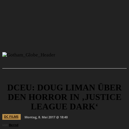
DCEU: DOUG LIMAN ÜBER
DEN HORROR IN ‚JUSTICE
LEAGUE DARK‘
DC FILMS
Montag, 8. Mai 2017 @ 18:40
von
Bernd