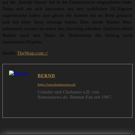
auf die ‚Suicide Squad‘ tief in die Comicmaterie eingearbeitet hatte.
Dabei soll sie sich besonders mit den weiblichen DC-Figuren
angefreundet haben und gleich die Autorin mit an Bord gebracht
und mit einer Story versorgt haben. Dies wurde Warner Bros.
präsentiert, worauf sie sofort den Zuschlag erhielten. Dadurch erhielt
Robbie auch den Status als Produzentin des bislang noch
namenlosen Projekts.
Quelle:
TheWrap.com
BERND
https://www.batmannews.de
Gründer und Chefautor a.D. von
Batmannews.de. Batman-Fan seit 1987.