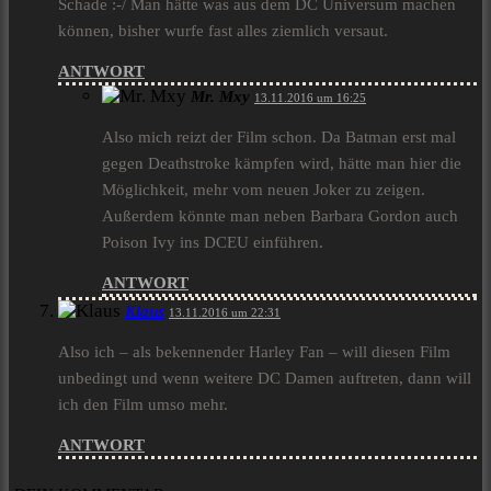
Schade :-/ Man hätte was aus dem DC Universum machen
können, bisher wurfe fast alles ziemlich versaut.
ANTWORT
Mr. Mxy
13.11.2016 um 16:25
Also mich reizt der Film schon. Da Batman erst mal
gegen Deathstroke kämpfen wird, hätte man hier die
Möglichkeit, mehr vom neuen Joker zu zeigen.
Außerdem könnte man neben Barbara Gordon auch
Poison Ivy ins DCEU einführen.
ANTWORT
Klaus
13.11.2016 um 22:31
Also ich – als bekennender Harley Fan – will diesen Film
unbedingt und wenn weitere DC Damen auftreten, dann will
ich den Film umso mehr.
ANTWORT