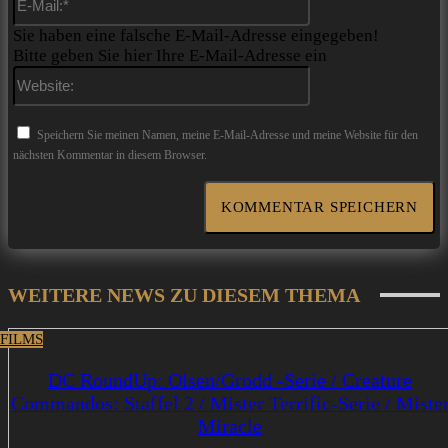
Mail:*
Sie haben eine falsche E-Mail-Adresse eingegeben!
Bitte geben Sie hier Ihre E-Mail-Adresse ein
Website:
Speichern Sie meinen Namen, meine E-Mail-Adresse und meine Website für den
nächsten Kommentar in diesem Browser.
WEITERE NEWS ZU DIESEM THEMA
 FILMS
DC RoundUp: Olsen/Grodd -Serie / Creature
Commandos: Staffel 2 / Mister Terrific-Serie / Miste
Miracle