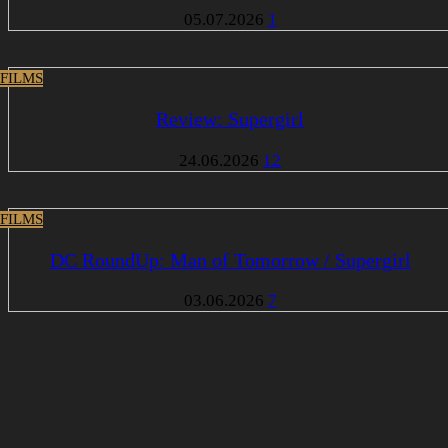
05.07.2026
1
 FILMS
Review: Supergirl
24.06.2026
12
 FILMS
DC RoundUp: Man of Tomorrow / Supergirl
03.06.2026
7