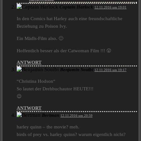
Captain Harlock
12.11.2016 um 19:01
In den Comics hat Harley auch eine freundschaftliche
Beziehung zu Poison Ivy.
Ein Mädls-Film also. 🙂
Hoffentlich besser als der Catwoman Film !!! 😮
ANTWORT
Benjamin Souibi
12.11.2016 um 19:17
“Christina Hodson“
So lautet der Drehbuchautor HEUTE!!!
😉
ANTWORT
Bertman
12.11.2016 um 20:59
harley quinn – the movie? meh.
birds of prey vs. harley quinn? warum eigentlich nicht?