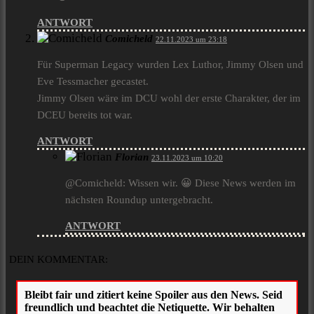
ANTWORT
Comicheld
22.11.2023 um 23:18
Für Superman Legacy wurden Lex Luthor, Jimmy Olsen und
Eve Tessmacher gecastet.
Jimmy Olsen wäre im DCU wohl der erste Charakter, der im
DCEU bereits tot war.
ANTWORT
Florian
23.11.2023 um 10:20
@Comicheld: Wissen wir. 😀 Diese News werden im
nächsten Roundup untergebracht.
ANTWORT
DEIN KOMMENTAR: