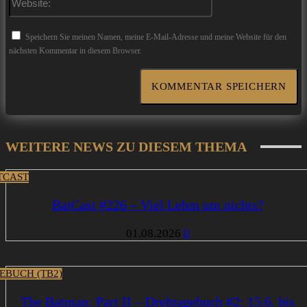
Speichern Sie meinen Namen, meine E-Mail-Adresse und meine Website für den
nächsten Kommentar in diesem Browser.
WEITERE NEWS ZU DIESEM THEMA
TCAST
BatCast #226 – Viel Lehm um nichts?
01.08.2026
0
EBUCH (TB2)
The Batman: Part II – Drehtagebuch #2: 15.6. bis