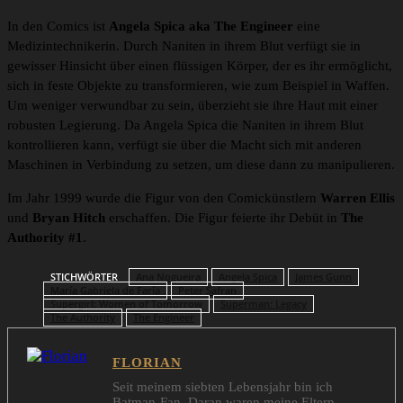
In den Comics ist
Angela Spica aka The Engineer
eine
Medizintechnikerin. Durch Naniten in ihrem Blut verfügt sie in
gewisser Hinsicht über einen flüssigen Körper, der es ihr ermöglicht,
sich in feste Objekte zu transformieren, wie zum Beispiel in Waffen.
Um weniger verwundbar zu sein, überzieht sie ihre Haut mit einer
robusten Legierung. Da Angela Spica die Naniten in ihrem Blut
kontrollieren kann, verfügt sie über die Macht sich mit anderen
Maschinen in Verbindung zu setzen, um diese dann zu manipulieren.
Im Jahr 1999 wurde die Figur von den Comickünstlern
Warren Ellis
und
Bryan Hitch
erschaffen. Die Figur feierte ihr Debüt in
The
Authority #1
.
STICHWÖRTER
Ana Nogueira
Angela Spica
James Gunn
María Gabriela de Faría
Peter Safran
Supergirl: Women of Tomorrow
Superman: Legacy
The Authority
The Engineer
FLORIAN
Seit meinem siebten Lebensjahr bin ich
Batman-Fan. Daran waren meine Eltern