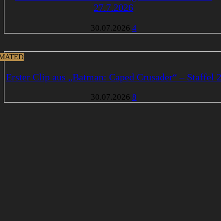
27.7.2026
30.07.2026
4
MATED
Erster Clip aus „Batman: Caped Crusader“ – Staffel 
30.07.2026
8