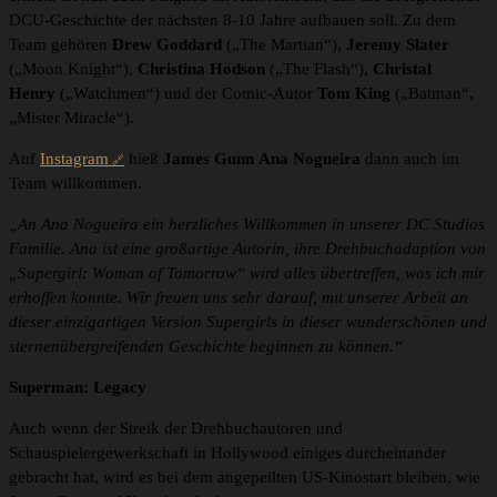
DCU-Geschichte der nächsten 8-10 Jahre aufbauen soll. Zu dem
Team gehören
Drew Goddard
(„The Martian“),
Jeremy Slater
(„Moon Knight“),
Christina Hodson
(„The Flash“),
Christal
Henry
(„Watchmen“) und der Comic-Autor
Tom King
(„Batman“,
„Mister Miracle“).
Auf
Instagram
hieß
James Gunn
Ana Nogueira
dann auch im
Team willkommen.
„An Ana Nogueira ein herzliches Willkommen in unserer DC Studios
Familie. Ana ist eine großartige Autorin, ihre Drehbuchadaption von
„Supergirl: Woman of Tomorrow“ wird alles übertreffen, was ich mir
erhoffen konnte. Wir freuen uns sehr darauf, mit unserer Arbeit an
dieser einzigartigen Version Supergirls in dieser wunderschönen und
sternenübergreifenden Geschichte beginnen zu können.“
Superman: Legacy
Auch wenn der Streik der Drehbuchautoren und
Schauspielergewerkschaft in Hollywood einiges durcheinander
gebracht hat, wird es bei dem angepeilten US-Kinostart bleiben, wie