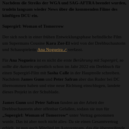
Nachdem die Streiks der WGA und SAG-AFTRA beendet wurden,
trudeln langsam wieder News über die kommenden Filme des
künftigen DCU ein.
Supergirl: Woman of Tomorrow
Der sich noch in einer frühen Entwicklungsphase befindliche Film
um Supermans Cousine
Kara Zor-El
wird von der Drehbuchautorin
und Schauspielerin
Ana Nogueira
verfasst.
Für
Ana Nogueira
ist es nicht die erste
Berührung mit Supergirl, so
sollte die Autorin eige
ntlich schon im Jahr 2022 ein Drehbuch für
einen Supergirl-Film mit
Sasha Calle
in der Hauptrolle schreiben.
Nachdem
James Gunn
und
Peter Safran
aber das Ruder bei DC
übernommen haben und eine neue Richtung einschlugen, landete
dieses Projekt in der Schublade.
James Gunn
und
Peter Safran
fanden an der Arbeit der
Drehbuchautorin aber offenbar Gefallen, sodass sie nun für
„Supergirl: Woman of Tomorrow“
unter Vertrag genommen
wurde. Das ist aber noch nicht alles: Da sie einen Gesamtvertrag
erhielt, ist nun auch Mitglied im Autorenteam, das die übergreifende