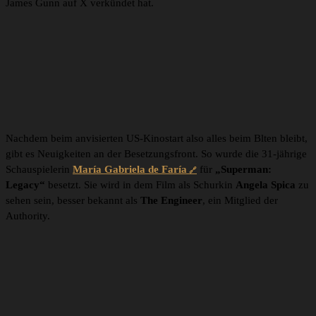
James Gunn auf X verkündet hat.
Nachdem beim anvisierten US-Kinostart also alles beim Blten bleibt,
gibt es Neuigkeiten an der Besetzungsfront. So wurde die 31-jährige
Schauspielerin
María Gabriela de Faría
für
„Superman:
Legacy“
besetzt. Sie wird in dem Film als Schurkin
Angela Spica
zu
sehen sein, besser bekannt als
The Engineer
, ein Mitglied der
Authority.