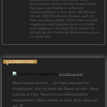
(hervorheben möchte ich hier meinen Vater)
nicht ganz unschuldig: er selbst war
leidenschaftlicher Comic-Nerd. Mit ihm hab
ich mir 1989 Tim Burtons Batman auch im
Kino anschauen dürfen. Dieser Film hat mich
umgehauen und begeistert mich auch heute
noch ungemein. Seit April 2018 mische ich
mit sehr großer Freude bei Batmannews.de als
Co-Autor mit.
3 KOMMENTARE
Visual Noise
21.11.2023 um 15:07
María Gabriela de Faría … der Name steht auch für
Königsklasse. Also ich meine den Namen an sich ~ María
Gabriela de Faría. Versucht es mal leidenschaftlich
auszusprechen: María Gabriela de Faría. Boah, klingt das
toll. 😍