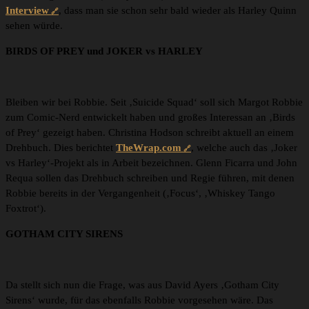
Interview
, dass man sie schon sehr bald wieder als Harley Quinn
sehen würde.
BIRDS OF PREY und JOKER vs HARLEY
Bleiben wir bei Robbie. Seit ‚Suicide Squad‘ soll sich Margot Robbie
zum Comic-Nerd entwickelt haben und großes Interessan an ‚Birds
of Prey‘ gezeigt haben. Christina Hodson schreibt aktuell an einem
Drehbuch. Dies berichtet
TheWrap.com
, welche auch das ‚Joker
vs Harley‘-Projekt als in Arbeit bezeichnen. Glenn Ficarra und John
Requa sollen das Drehbuch schreiben und Regie führen, mit denen
Robbie bereits in der Vergangenheit (‚Focus‘, ‚Whiskey Tango
Foxtrot‘).
GOTHAM CITY SIRENS
Da stellt sich nun die Frage, was aus David Ayers ‚Gotham City
Sirens‘ wurde, für das ebenfalls Robbie vorgesehen wäre. Das