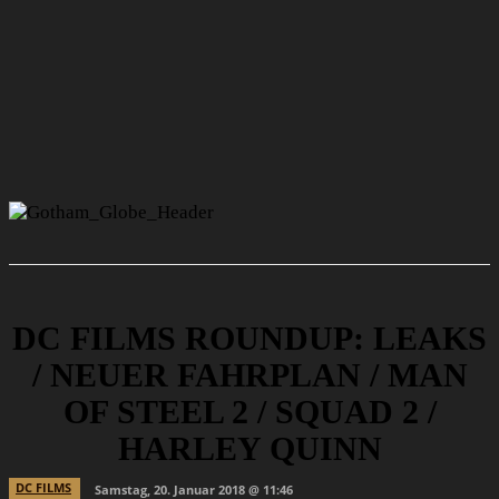
DC FILMS ROUNDUP: LEAKS
/ NEUER FAHRPLAN / MAN
OF STEEL 2 / SQUAD 2 /
HARLEY QUINN
DC FILMS
Samstag, 20. Januar 2018 @ 11:46