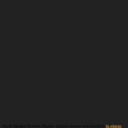
Brendan whipping us back into shape. Jay puked. #garagegym
Joel Kinnaman
Jan 18, 2018 um 3:37 PST
Auch Margot Robbie (Harley Quinn) meinte erst kürzlich
in einem