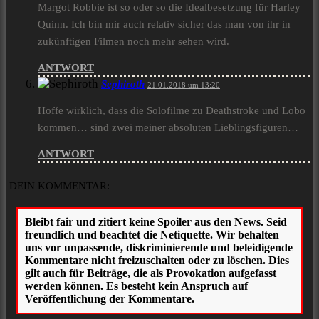
Margot Robbie ist so oder so die Idealbesetzung für Harley
Quinn. Ich bin mir auch relativ sicher das man von ihr in
zukünftigen Filmen noch mehr sehen wird.
ANTWORT
Sephiroth
21.01.2018 um 13:20
Hoffe wirklich, dass die Solofilme zu Deathstroke und Lobo
kommen… sind zwei meiner absoluten Lieblingsfiguren…
ANTWORT
DEIN KOMMENTAR: