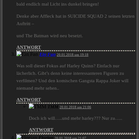
bald endlich mal Licht ins dunkel bringen!
Denke aber Affleck hat in SUICIDE SQUAD 2 seinen letzten
Auftritt –
und The Batman wird neu besetzt.
ANTWORT
Ein Fan
20.01.2018 um 19:18
Was soll dieser Fokus auf Harley Quinn? Einfach nur
lächerlich. Gibt’s denn keine interessanteren Figuren zu
verfilmen? Und den komischen Gangsta Rappa Joker will
niemand mehr sehen..
ANTWORT
TMM
20.01.2018 um 21:06
Doch ich will…..und mehr harley??? Nur zu…..
ANTWORT
Florian
20.01.2018 um 21:07