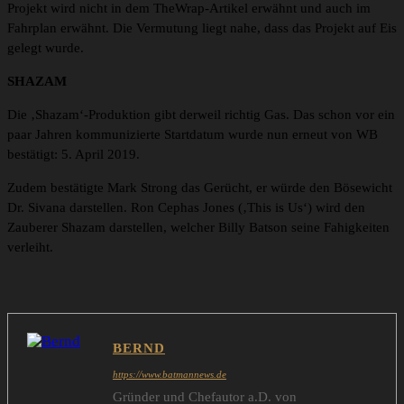
Projekt wird nicht in dem TheWrap-Artikel erwähnt und auch im
Fahrplan erwähnt. Die Vermutung liegt nahe, dass das Projekt auf Eis
gelegt wurde.
SHAZAM
Die ‚Shazam‘-Produktion gibt derweil richtig Gas. Das schon vor ein
paar Jahren kommunizierte Startdatum wurde nun erneut von WB
bestätigt: 5. April 2019.
Zudem bestätigte Mark Strong das Gerücht, er würde den Bösewicht
Dr. Sivana darstellen. Ron Cephas Jones (‚This is Us‘) wird den
Zauberer Shazam darstellen, welcher Billy Batson seine Fahigkeiten
verleiht.
BERND
https://www.batmannews.de
Gründer und Chefautor a.D. von