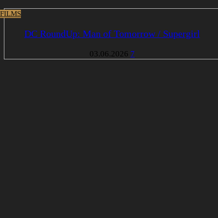
 FILMS
DC RoundUp: Man of Tomorrow / Supergirl
03.06.2026
7