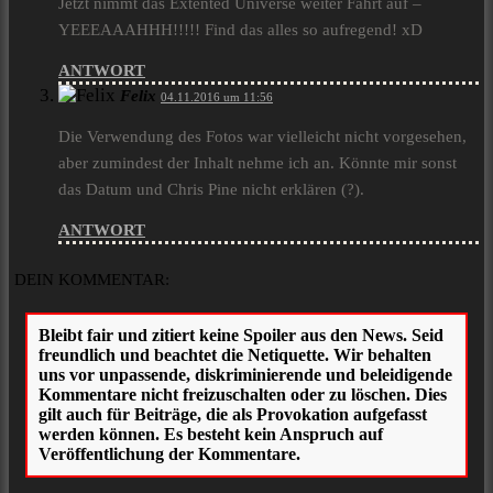
Jetzt nimmt das Extented Universe weiter Fahrt auf –
YEEEAAAHHH!!!!! Find das alles so aufregend! xD
ANTWORT
Felix
04.11.2016 um 11:56
Die Verwendung des Fotos war vielleicht nicht vorgesehen,
aber zumindest der Inhalt nehme ich an. Könnte mir sonst
das Datum und Chris Pine nicht erklären (?).
ANTWORT
DEIN KOMMENTAR: