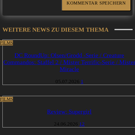
WEITERE NEWS ZU DIESEM THEMA
 FILMS
DC RoundUp: Olsen/Grodd -Serie / Creature
Commandos: Staffel 2 / Mister Terrific-Serie / Miste
Miracle
05.07.2026
1
 FILMS
Review: Supergirl
24.06.2026
12