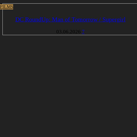
 FILMS
DC RoundUp: Man of Tomorrow / Supergirl
03.06.2026
7