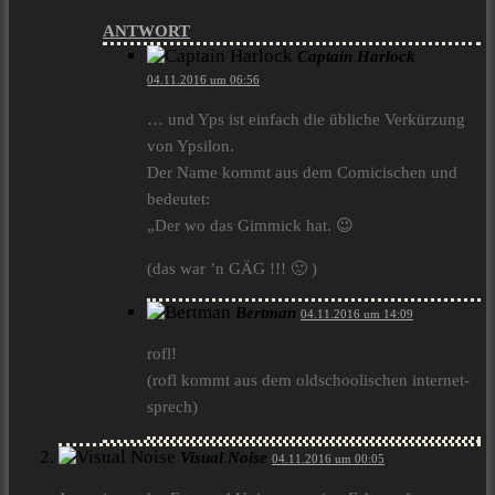
ANTWORT
Captain Harlock
04.11.2016 um 06:56
… und Yps ist einfach die übliche Verkürzung
von Ypsilon.
Der Name kommt aus dem Comicischen und
bedeutet:
„Der wo das Gimmick hat. 😉
(das war ’n GÄG !!! 🙂 )
Bertman
04.11.2016 um 14:09
rofl!
(rofl kommt aus dem oldschoolischen internet-
sprech)
Visual Noise
04.11.2016 um 00:05