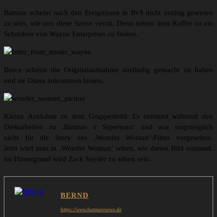
Batman scheint nach den Ereignissen in BvS nicht untätig gewesen
zu sein, wie uns diese Szene verrät. Denn neben dem Koffer ist ein
Schreiben von Wayne Enterprises zu finden.
Bruce scheint die Originalaufnahme ausfindig gemacht zu haben
und sie Diana zukommen lassen.
Kleine Anekdote zu dem Gruppenbild: Es entstand während den
Dreharbeiten zu ‚Batman v Superman‘ und war ursprünglich
nicht für die Story des ‚Wonder Woman‘-Films vorgesehen.
Jetzt wird man in ‚Wonder Woman‘ sehen, wie dieses Bild entstand.
Im Hintergrund wird Zack Snyder zu sehen sein.
BERND
https://www.batmannews.de