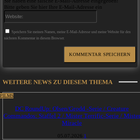
Sie haben eine falsche E-Mail-Adresse eingegeben!
Bitte geben Sie hier Ihre E-Mail-Adresse ein
Website:
Speichern Sie meinen Namen, meine E-Mail-Adresse und meine Website für den
nächsten Kommentar in diesem Browser.
WEITERE NEWS ZU DIESEM THEMA
 FILMS
DC RoundUp: Olsen/Grodd -Serie / Creature
Commandos: Staffel 2 / Mister Terrific-Serie / Miste
Miracle
05.07.2026
1