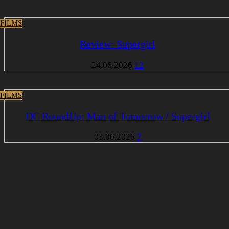
 FILMS
Review: Supergirl
24.06.2026
12
 FILMS
DC RoundUp: Man of Tomorrow / Supergirl
03.06.2026
7