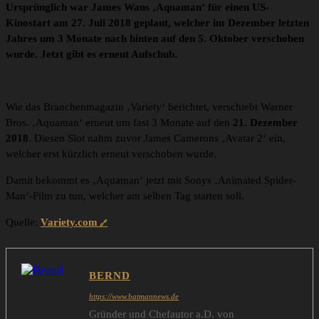
Ursprünglich war James Wans ‚Aquaman‘ für einen US-
Kinostart am 27. Juli 2018 geplant, welcher im Dezember letzten
Jahres um 3 Monate nach hinten auf den 5. Oktober verschoben
wurde. Jetzt gibt es erneut Aufschub.
Wie das Branchenmagazin ‚Variety‘ berichtet, verschiebt Warner
Bros. ‚Aquaman‘ erneut um fast 3 Monate auf den
21. Dezember
2018
. Diesen Slot nahm zuvor James Camerons ‚Avatar 2‘ ein,
welcher erst kürzlich erneut verschoben wurde.
Damit bekommt es ‚Aquaman‘ jetzt mit Sonys ‚Animated Spider-
Man‘-Film zu tun, welcher am selben Tag starten soll.
Quelle:
Variety.com
BERND
https://www.batmannews.de
Gründer und Chefautor a.D. von