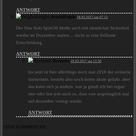
ANTWORT
BrightKnight
18.03.2017 um 07:15
Der Han Solo SpinOff dürfte auch mit ziemlicher Sicherheit
wieder im Dezember starten… nicht so eine brillante
Entscheidung
ANTWORT
Bertman
18.03.2017 um 11:30
bis jetzt ist hier allerdings noch mai 2018 der avisierte
starttermin. besteht also noch keine akute gefahr. aber
das kann sich ja ändern. war ja glaub ich bei rogue
one oder last jedi auch so, dass von ursprünglich mai
auf dezember verlegt wurde.
ANTWORT
DEIN KOMMENTAR: