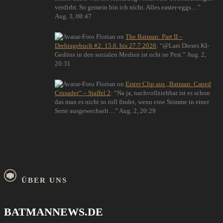
verdirbt. So gemein bin ich nicht. Alles easter-eggs…
”
Aug. 3, 08:47
Florian
on
The Batman: Part II –
Drehtagebuch #2: 15.6. bis 27.7.2026
: “
@Lars Dieses KI-
Gedöns in den sozialen Medien ist echt ne Pest.
”
Aug. 2,
20:31
Florian
on
Erster Clip aus „Batman: Caped
Crusader“ – Staffel 2
: “
Na ja, nachvollziehbar ist es schon
das man es nicht so toll findet, wenn eine Stimme in einer
Serie ausgewechselt…
”
Aug. 2, 20:29
ÜBER UNS
BATMANNEWS.DE