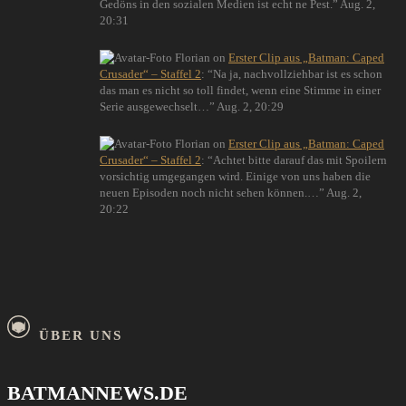
Gedöns in den sozialen Medien ist echt ne Pest.
”
Aug. 2,
20:31
Florian
on
Erster Clip aus „Batman: Caped
Crusader“ – Staffel 2
: “
Na ja, nachvollziehbar ist es schon
das man es nicht so toll findet, wenn eine Stimme in einer
Serie ausgewechselt…
”
Aug. 2, 20:29
Florian
on
Erster Clip aus „Batman: Caped
Crusader“ – Staffel 2
: “
Achtet bitte darauf das mit Spoilern
vorsichtig umgegangen wird. Einige von uns haben die
neuen Episoden noch nicht sehen können.…
”
Aug. 2,
20:22
ÜBER UNS
BATMANNEWS.DE