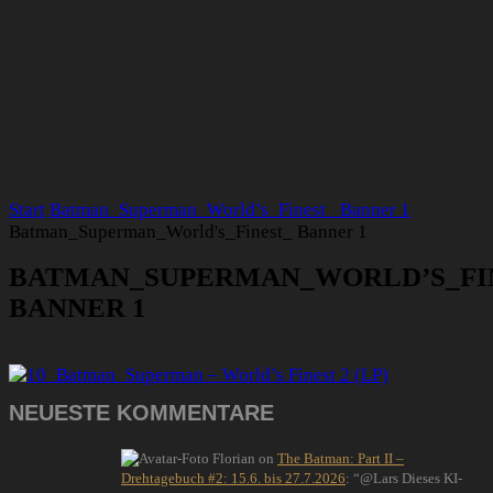
Start
Batman_Superman_World’s_Finest_ Banner 1
Batman_Superman_World's_Finest_ Banner 1
BATMAN_SUPERMAN_WORLD’S_FI
BANNER 1
NEUESTE KOMMENTARE
Florian
on
The Batman: Part II –
Drehtagebuch #2: 15.6. bis 27.7.2026
: “
@Lars Dieses KI-