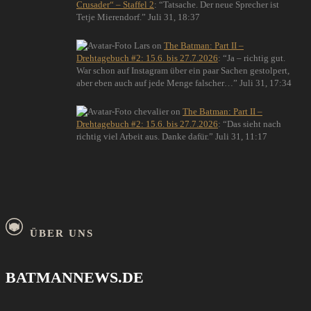
Crusader“ – Staffel 2
: “
Tatsache. Der neue Sprecher ist
Tetje Mierendorf.
”
Juli 31, 18:37
Lars
on
The Batman: Part II –
Drehtagebuch #2: 15.6. bis 27.7.2026
: “
Ja – richtig gut.
War schon auf Instagram über ein paar Sachen gestolpert,
aber eben auch auf jede Menge falscher…
”
Juli 31, 17:34
chevalier
on
The Batman: Part II –
Drehtagebuch #2: 15.6. bis 27.7.2026
: “
Das sieht nach
richtig viel Arbeit aus. Danke dafür.
”
Juli 31, 11:17
ÜBER UNS
BATMANNEWS.DE