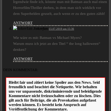
Irgendwie finde ich, könnte man mit Batman auch mal einen
Horrorfilm/Thriller drehen, in dem man sich wirklich vor
dem Superhelden gruselt, auch wenn er zu den guten zählt!
ANTWORT
Jokerfan
15.07.2019 um 15:36
Wie wäre es mit: Batman vs Michael Myers?
Warum muss ich jetzt an den Titel “ the long halloween“
denken?
ANTWORT
DEIN KOMMENTAR: