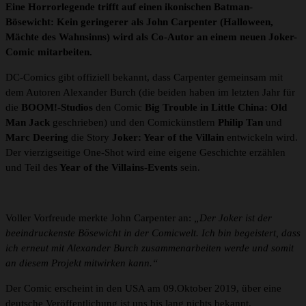
Eine Horrorlegende trifft auf einen ikonischen Batman-
Bösewicht: Kein geringerer als John Carpenter (Halloween,
Mächte des Wahnsinns) wird als Co-Autor an einem neuen Joker-
Comic mitarbeiten.
DC-Comics gibt offiziell bekannt, dass Carpenter gemeinsam mit
dem Autoren Alexander Burch (die beiden haben im letzten Jahr für
die
BOOM!-Studios
den Comic
Big Trouble in Little China: Old
Man Jack
geschrieben) und den Comickünstlern
Philip Tan
und
Marc Deering
die Story
Joker: Year of the Villain
entwickeln wird.
Der vierzigseitige One-Shot wird eine eigene Geschichte erzählen
und Teil des
Year of the Villains-Events
sein.
Voller Vorfreude merkte John Carpenter an:
„Der Joker ist der
beeindruckenste Bösewicht in der Comicwelt. Ich bin begeistert, dass
ich erneut mit Alexander Burch zusammenarbeiten werde und somit
an diesem Projekt mitwirken kann.“
Der Comic erscheint in den USA am 09.Oktober 2019, über eine
deutsche Veröffentlichung ist uns bis lang nichts bekannt.