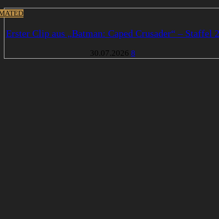
MATED
Erster Clip aus „Batman: Caped Crusader“ – Staffel 
30.07.2026
8