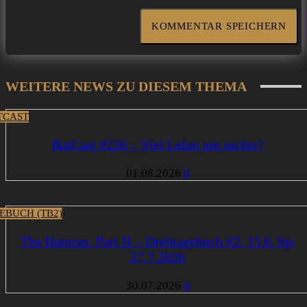
WEITERE NEWS ZU DIESEM THEMA
TCAST
BatCast #226 – Viel Lehm um nichts?
01.08.2026
0
EBUCH (TB2)
The Batman: Part II – Drehtagebuch #2: 15.6. bis
27.7.2026
30.07.2026
4