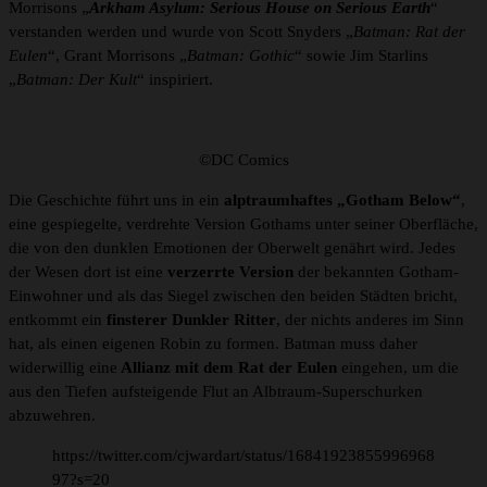
Morrisons „
Arkham Asylum: Serious House on Serious Earth
“
verstanden werden und wurde von Scott Snyders „
Batman: Rat der
Eulen
“, Grant Morrisons „
Batman: Gothic
“ sowie Jim Starlins
„
Batman: Der Kult
“ inspiriert.
©DC Comics
Die Geschichte führt uns in ein
alptraumhaftes „Gotham Below“
,
eine gespiegelte, verdrehte Version Gothams unter seiner Oberfläche,
die von den dunklen Emotionen der Oberwelt genährt wird. Jedes
der Wesen dort ist eine
verzerrte Version
der bekannten Gotham-
Einwohner und als das Siegel zwischen den beiden Städten bricht,
entkommt ein
finsterer Dunkler Ritter
, der nichts anderes im Sinn
hat, als einen eigenen Robin zu formen. Batman muss daher
widerwillig eine
Allianz mit dem Rat der Eulen
eingehen, um die
aus den Tiefen aufsteigende Flut an Albtraum-Superschurken
abzuwehren.
https://twitter.com/cjwardart/status/16841923855996968
97?s=20