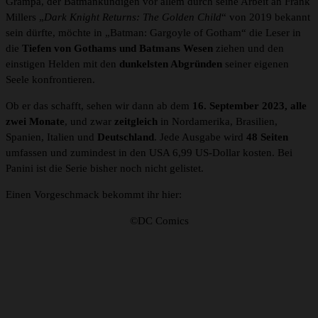
Grampá, der Batmankundigen vor allem durch seine Arbeit an Frank
Millers „
Dark Knight Returns: The Golden Child
“ von 2019 bekannt
sein dürfte, möchte in „Batman: Gargoyle of Gotham“ die Leser in
die
Tiefen von Gothams und Batmans Wesen
ziehen und den
einstigen Helden mit den
dunkelsten Abgründen
seiner eigenen
Seele konfrontieren.
Ob er das schafft, sehen wir dann ab dem
16. September 2023, alle
zwei Monate
, und zwar
zeitgleich
in Nordamerika, Brasilien,
Spanien, Italien und
Deutschland
. Jede Ausgabe wird
48 Seiten
umfassen und zumindest in den USA 6,99 US-Dollar kosten. Bei
Panini ist die Serie bisher noch nicht gelistet.
Einen Vorgeschmack bekommt ihr hier:
©DC Comics