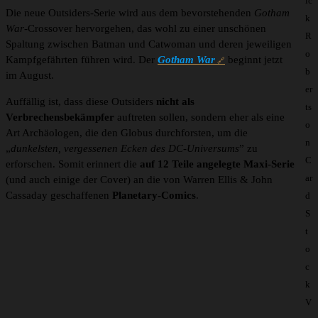
ic
Die neue Outsiders-Serie wird aus dem bevorstehenden
Gotham
k
War
-Crossover hervorgehen, das wohl zu einer unschönen
R
Spaltung zwischen Batman und Catwoman und deren jeweiligen
o
Kampfgefährten führen wird. Der
Gotham War
beginnt jetzt
b
im August.
er
Auffällig ist, dass diese Outsiders
nicht als
ts
Verbrechensbekämpfer
auftreten sollen, sondern eher als eine
o
Art Archäologen, die den Globus durchforsten, um die
n
„
dunkelsten, vergessenen Ecken des DC-Universums
” zu
C
erforschen. Somit erinnert die
auf 12 Teile angelegte Maxi-Serie
ar
(und auch einige der Cover) an die von Warren Ellis & John
Cassaday geschaffenen
Planetary-Comics
.
d
S
t
o
c
k
V