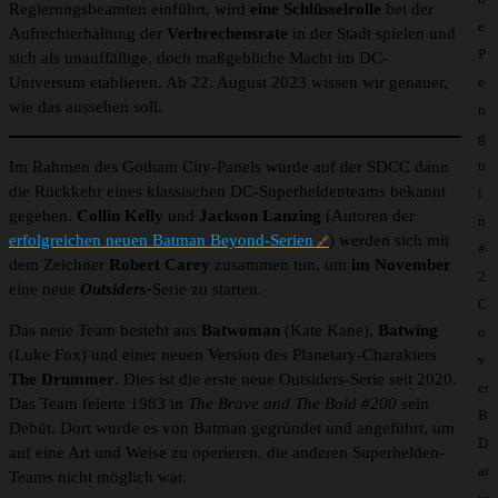
Regierungsbeamten einführt, wird
eine Schlüsselrolle
bei der
e
Aufrechterhaltung der
Verbrechensrate
in der Stadt spielen und
P
sich als unauffällige, doch maßgebliche Macht im DC-
Universum etablieren. Ab 22. August 2023 wissen wir genauer,
e
wie das aussehen soll.
n
g
u
Im Rahmen des Gotham City-Panels wurde auf der SDCC dann
die Rückkehr eines klassischen DC-Superheldenteams bekannt
i
gegeben.
Collin Kelly
und
Jackson Lanzing
(Autoren der
n
erfolgreichen neuen Batman Beyond-Serien
) werden sich mit
#
dem Zeichner
Robert Carey
zusammen tun, um
im November
2
eine neue
Outsiders-
Serie zu starten.
C
Das neue Team besteht aus
Batwoman
(Kate Kane),
Batwing
o
(Luke Fox) und einer neuen Version des Planetary-Charakters
v
The Drummer
. Dies ist die erste neue Outsiders-Serie seit 2020.
er
Das Team feierte 1983 in
The Brave and The Bold #200
sein
B
Debüt. Dort wurde es von Batman gegründet und angeführt, um
D
auf eine Art und Weise zu operieren, die anderen Superhelden-
ar
Teams nicht möglich war.