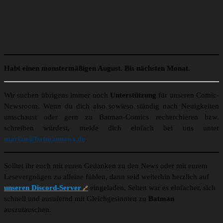
Habt einen monstermäßigen August. Bis nächsten Monat.
Wir suchen übrigens immer noch
Unterstützung
für unseren Comic-
Newsroom. Wenn du dich also sowieso ständig nach Neuigkeiten
umschaust oder gern zu Batman-Comics recherchieren bzw.
schreiben würdest, melde dich einfach bei uns unter
marian@batmannews.de
.
Solltet ihr euch mit euren Gedanken zu den News oder mit eurem
Lesevergnügen zu alleine fühlen, dann seid weiterhin herzlich auf
unseren Discord-Server
eingeladen. Selten war es einfacher, sich
schnell und ausufernd mit Gleichgesinnten zu
Batman
auszutauschen.