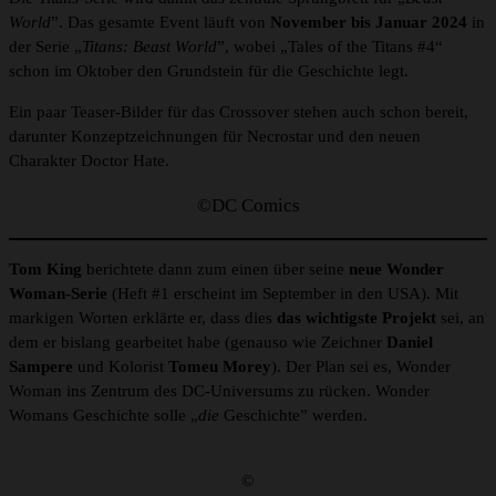
World
”. Das gesamte Event läuft von
November bis Januar 2024
in
der Serie „
Titans: Beast World
”, wobei „Tales of the Titans #4“
schon im Oktober den Grundstein für die Geschichte legt.
Ein paar Teaser-Bilder für das Crossover stehen auch schon bereit,
darunter Konzeptzeichnungen für Necrostar und den neuen
Charakter Doctor Hate.
©DC Comics
Tom King
berichtete dann zum einen über seine
neue Wonder
Woman-Serie
(Heft #1 erscheint im September in den USA). Mit
markigen Worten erklärte er, dass dies
das wichtigste Projekt
sei, an
dem er bislang gearbeitet habe (genauso wie Zeichner
Daniel
Sampere
und Kolorist
Tomeu Morey
). Der Plan sei es, Wonder
Woman ins Zentrum des DC-Universums zu rücken. Wonder
Womans Geschichte solle „
die
Geschichte” werden.
©