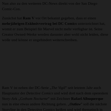
Nun also zu den weiteren DC-News direkt von der San Diego
Comic-Con.
Zunächst hat
Ram V
vor Ort bekannt gegeben, dass er einen
mehrjährigen Exklusivvertrag bei DC Comics
unterzeichnet hat,
womit er zum Beispiel für Marvel nicht mehr verfügbar ist. Seine
Creator Owned-Werke werden darunter aber wohl nicht leiden, diese
wolle und könne er ungehindert weiterschreiben.
Ram V ist neben der DC-Serie „
The Vigil
” seit letztem Jahr auch
Hauptautor der
Detective Comics
und wird dort nach dem operesken
Story-Ark „
Gotham Nocturne
” mit Zeichner
Rafael Albuquerque
nun in eine etwas andere Richtung gehen. „
Outlaw
" soll die nächste
Storyline in den Detective Comics heißen und wird thematisch in