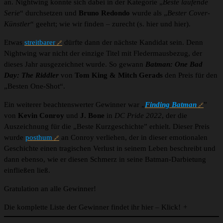
an. Nightwing konnte sich dabei in der Kategorie „
Beste laufende
Serie
“ durchsetzen und
Bruno Redondo
wurde als „
Bester Cover-
Künstler
“ geehrt; wie wir finden – zurecht (s. hier und hier).
Etwas
streitbarer
dürfte dann der nächste Kandidat sein. Denn
Nightwing war nicht der einzige Titel mit Fledermausbezug, der
dieses Jahr ausgezeichnet wurde. So gewann
Batman: One Bad
Day: The Riddler
von
Tom King & Mitch Gerads
den Preis für den
„Besten One-Shot“.
Ein weiterer beachtenswerter Gewinner war „
Finding Batman
”
von
Kevin Conroy
und
J. Bone
in
DC Pride 2022
, der die
Auszeichnung für die „Beste Kurzgeschichte” erhielt. Dieser Preis
wurde
posthum
an Conroy verliehen, der in dieser emotionalen
Geschichte einen tragischen Verlust in seinem Leben beschreibt und
dann ebenso, wie er diesen Schmerz in seine Batman-Darbietung
einfließen ließ.
Gratulation an alle Gewinner!
Die komplette Liste der Gewinner findet ihr hier – Klick!