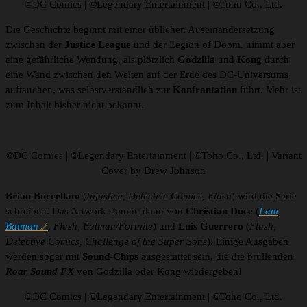
©DC Comics | ©Legendary Entertainment | ©Toho Co., Ltd.
Die Geschichte beginnt mit einer üblichen Auseinandersetzung
zwischen der
Justice League
und der Legion of Doom, nimmt aber
eine gefährliche Wendung, als plötzlich
Godzilla
und
Kong
durch
eine Wand zwischen den Welten auf der Erde des DC-Universums
auftauchen, was selbstverständlich zur
Konfrontation
führt. Mehr ist
zum Inhalt bisher nicht bekannt.
©DC Comics | ©Legendary Entertainment | ©Toho Co., Ltd. | Variant
Cover by Drew Johnson
Brian Buccellato
(
Injustice, Detective Comics, Flash
) wird die Serie
schreiben. Das Artwork stammt dann von
Christian Duce
(
I am
Batman
,
Flash, Batman/Fortnite
) und
Luis Guerrero
(
Flash,
Detective Comics, Challenge of the Super Sons
). Einige Ausgaben
werden sogar mit
Sound-Chips
ausgestattet sein, die die brüllenden
Roar Sound FX
von Godzilla oder Kong wiedergeben!
©DC Comics | ©Legendary Entertainment | ©Toho Co., Ltd.