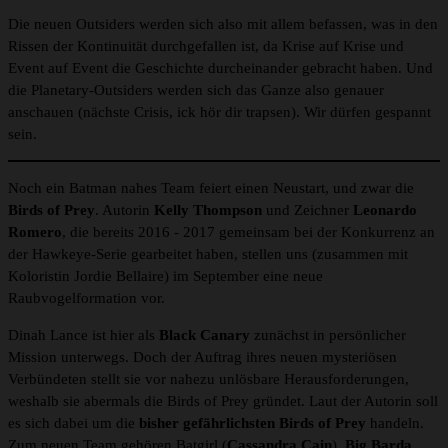
Die neuen Outsiders werden sich also mit allem befassen, was in den
Rissen der Kontinuität durchgefallen ist, da Krise auf Krise und
Event auf Event die Geschichte durcheinander gebracht haben. Und
die Planetary-Outsiders werden sich das Ganze also genauer
anschauen (nächste Crisis, ick hör dir trapsen). Wir dürfen gespannt
sein.
Noch ein Batman nahes Team feiert einen Neustart, und zwar die
Birds of Prey
. Autorin
Kelly Thompson
und Zeichner
Leonardo
Romero
, die bereits 2016 - 2017 gemeinsam bei der Konkurrenz an
der Hawkeye-Serie gearbeitet haben, stellen uns (zusammen mit
Koloristin Jordie Bellaire) im September eine neue
Raubvogelformation vor.
Dinah Lance ist hier als
Black Canary
zunächst in persönlicher
Mission unterwegs. Doch der Auftrag ihres neuen mysteriösen
Verbündeten stellt sie vor nahezu unlösbare Herausforderungen,
weshalb sie abermals die Birds of Prey gründet. Laut der Autorin soll
es sich dabei um die
bisher gefährlichsten Birds of Prey
handeln.
Zum neuen Team gehören Batgirl (
Cassandra Cain
),
Big Barda,