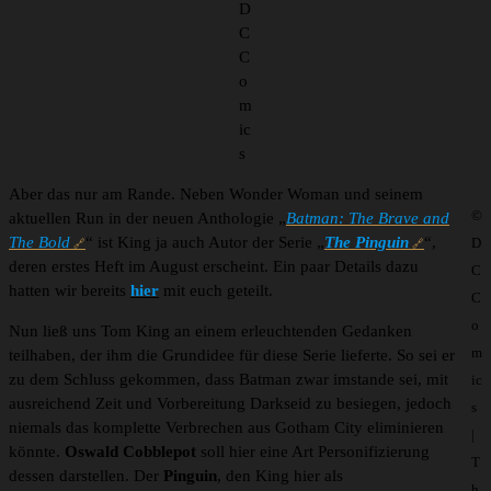
D
C
C
o
m
ic
s
Aber das nur am Rande. Neben Wonder Woman und seinem
©
aktuellen Run in der neuen Anthologie „
Batman: The Brave and
The Bold
“ ist King ja auch Autor der Serie „
The Pinguin
“,
D
deren erstes Heft im August erscheint. Ein paar Details dazu
C
hatten wir bereits
hier
mit euch geteilt.
C
o
Nun ließ uns Tom King an einem erleuchtenden Gedanken
m
teilhaben, der ihm die Grundidee für diese Serie lieferte. So sei er
zu dem Schluss gekommen, dass Batman zwar imstande sei, mit
ic
ausreichend Zeit und Vorbereitung Darkseid zu besiegen, jedoch
s
niemals das komplette Verbrechen aus Gotham City eliminieren
|
könnte.
Oswald Cobblepot
soll hier eine Art Personifizierung
T
dessen darstellen. Der
Pinguin
, den King hier als
h