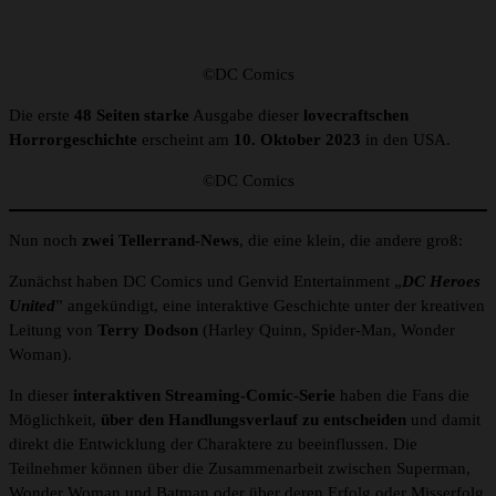
©DC Comics
Die erste
48 Seiten starke
Ausgabe dieser
lovecraftschen
Horrorgeschichte
erscheint am
10. Oktober 2023
in den USA.
©DC Comics
Nun noch
zwei Tellerrand-News
, die eine klein, die andere groß:
Zunächst haben DC Comics und Genvid Entertainment „
DC Heroes
United
” angekündigt, eine interaktive Geschichte unter der kreativen
Leitung von
Terry Dodson
(Harley Quinn, Spider-Man, Wonder
Woman).
In dieser
interaktiven Streaming-Comic-Serie
haben die Fans die
Möglichkeit,
über den Handlungsverlauf zu entscheiden
und damit
direkt die Entwicklung der Charaktere zu beeinflussen. Die
Teilnehmer können über die Zusammenarbeit zwischen Superman,
Wonder Woman und Batman oder über deren Erfolg oder Misserfolg