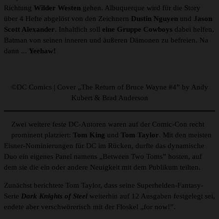
Richtung
Wilder Westen
gehen. Albuquerque wird für die Story
über 4 Hefte abgelöst von den Zeichnern
Dustin Nguyen
und
Jason
Scott Alexander
. Inhaltlich soll
eine Gruppe Cowboys
dabei helfen,
Batman von seinen inneren und äußeren Dämonen zu befreien. Na
dann ...
Yeehaw!
©DC Comics | Cover „The Return of Bruce Wayne #4” by Andy
Kubert & Brad Anderson
Zwei weitere feste DC-Autoren waren auf der Comic-Con recht
prominent platziert:
Tom King
und
Tom Taylor
. Mit den meisten
Eisner-Nominierungen für DC im Rücken, durfte das dynamische
Duo ein eigenes Panel namens „Between Two Toms” hosten, auf
dem sie die ein oder andere Neuigkeit mit dem Publikum teilten.
Zunächst berichtete Tom Taylor, dass seine Superhelden-Fantasy-
Serie
Dark Knights of Steel
weiterhin auf 12 Ausgaben festgelegt sei,
endete aber verschwörerisch mit der Floskel „for now!”.