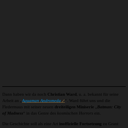
Dann haben wir da noch
Christian Ward
, u. a. bekannt für seine
Arbeit an „
Aquaman Andromeda
“. Ward führt uns und die
Fledermaus mit seiner neuen
dreiteiligen Miniserie
„
Batman: City
of Madness
“ in das Genre des
kosmischen Horrors
ein.
Die Geschichte soll als eine Art
inoffizielle Fortsetzung
zu Grant