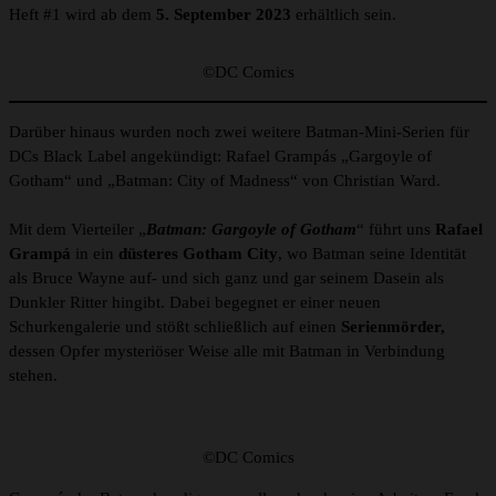
Heft #1 wird ab dem
5. September 2023
erhältlich sein.
©DC Comics
Darüber hinaus wurden noch zwei weitere Batman-Mini-Serien für
DCs Black Label angekündigt: Rafael Grampás „Gargoyle of
Gotham“ und „Batman: City of Madness“ von Christian Ward.
Mit dem Vierteiler „
Batman: Gargoyle of Gotham
“ führt uns
Rafael
Grampá
in ein
düsteres Gotham City
, wo Batman seine Identität
als Bruce Wayne auf- und sich ganz und gar seinem Dasein als
Dunkler Ritter hingibt. Dabei begegnet er einer neuen
Schurkengalerie und stößt schließlich auf einen
Serienmörder,
dessen Opfer mysteriöser Weise alle mit Batman in Verbindung
stehen.
©DC Comics