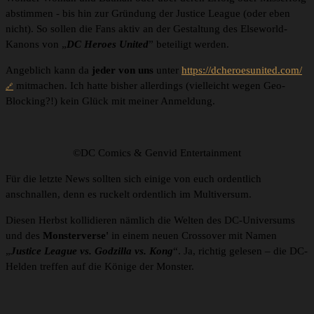
abstimmen - bis hin zur Gründung der Justice League (oder eben
nicht). So sollen die Fans aktiv an der Gestaltung des Elseworld-
Kanons von „
DC Heroes United
” beteiligt werden.
Angeblich kann da
jeder von uns
unter
https://dcheroesunited.com/
mitmachen. Ich hatte bisher allerdings (vielleicht wegen Geo-
Blocking?!) kein Glück mit meiner Anmeldung.
©DC Comics & Genvid Entertainment
Für die letzte News sollten sich einige von euch ordentlich
anschnallen, denn es ruckelt ordentlich im Multiversum.
Diesen Herbst kollidieren nämlich die Welten des DC-Universums
und des
Monsterverse'
in einem neuen Crossover mit Namen
„
Justice League vs. Godzilla vs. Kong
“. Ja, richtig gelesen – die DC-
Helden treffen auf die Könige der Monster.