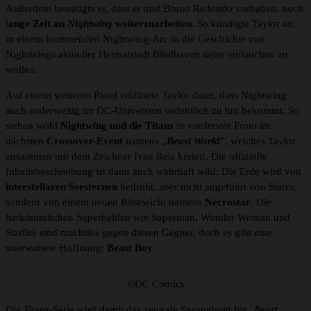
Außerdem bestätigte er, dass er und Bruno Redondo vorhaben, noch
l
ange Zeit an
Nightwing
weiterzuarbeiten
. So kündigte Taylor an,
in einem kommenden Nightwing-Arc in die Geschichte von
Nightwings aktueller Heimatstadt Blüdhaven tiefer eintauchen zu
wollen.
Auf einem weiteren Panel eröffnete Taylor dann, dass Nightwing
auch anderweitig im DC-Universum ordentlich zu tun bekommt. So
stehen wohl
Nightwing und die Titans
in vorderster Front im
nächsten
Crossover-Event
namens „
Beast World
”, welches Taylor
zusammen mit dem Zeichner Ivan Reis kreiert. Die offizielle
Inhaltsbeschreibung ist dann auch wahrhaft wild: Die Erde wird von
interstellaren Seesternen
bedroht, aber nicht angeführt von Starro,
sondern von einem neuen Bösewicht namens
Necrostar
. Die
herkömmlichen Superhelden wie Superman, Wonder Woman und
Starfire sind machtlos gegen diesen Gegner, doch es gibt eine
unerwartete Hoffnung:
Beast Boy
.
©DC Comics
Die Titans-Serie wird damit das zentrale Sprungbrett für „
Beast