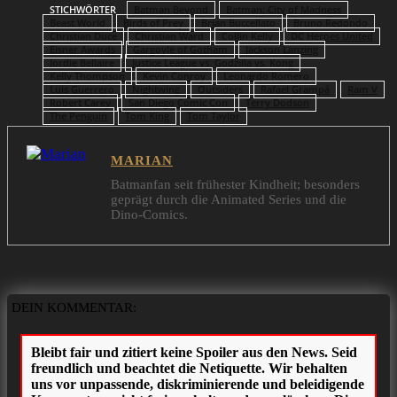
STICHWÖRTER
Batman Beyond
Batman: City of Madness
Beast World
Birds of Prey
Brian Buccellato
Bruno Redondo
Christian Duce
Christian Ward
Collin Kelly
DC Heroes United
Eisner Awards
Gargoyle of Gotham
Jackson Lanzing
Jordie Bellaire
Justice League vs. Godzilla vs. Kong
Kelly Thompson
Kevin Conroy
Leonardo Romero
Luis Guerrero
Nightwing
Outsiders
Rafael Grampá
Ram V
Robert Carey
San Diego Comic Con
Terry Dodson
The Penguin
Tom King
Tom Taylor
MARIAN
Batmanfan seit frühester Kindheit; besonders
geprägt durch die Animated Series und die
Dino-Comics.
DEIN KOMMENTAR: