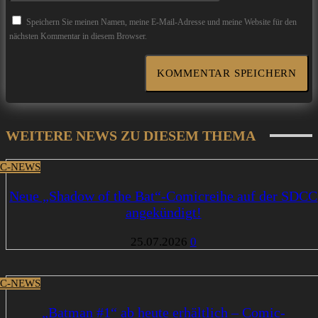
Speichern Sie meinen Namen, meine E-Mail-Adresse und meine Website für den
nächsten Kommentar in diesem Browser.
WEITERE NEWS ZU DIESEM THEMA
C-NEWS
Neue „Shadow of the Bat“-Comicreihe auf der SDCC
angekündigt!
25.07.2026
0
C-NEWS
„Batman #1“ ab heute erhältlich – Comic-