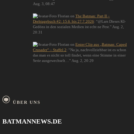
Aug. 3, 08:47
Florian
on
The Batman: Part II –
Drehtagebuch #2: 15.6. bis 27.7.2026
: “
@Lars Dieses KI-
Gedöns in den sozialen Medien ist echt ne Pest.
”
Aug. 2,
20:31
Florian
on
Erster Clip aus „Batman: Caped
Crusader“ – Staffel 2
: “
Na ja, nachvollziehbar ist es schon
das man es nicht so toll findet, wenn eine Stimme in einer
Serie ausgewechselt…
”
Aug. 2, 20:29
ÜBER UNS
BATMANNEWS.DE