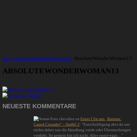
Start
AbsoluteWonderWoman13
AbsoluteWonderWoman13
ABSOLUTEWONDERWOMAN13
NEUESTE KOMMENTARE
chevalier
on
Erster Clip aus „Batman:
Caped Crusader“ – Staffel 2
: “
Entschuldigung aber da war
nichts dabei was die Handlung verrät oder Überraschungen
verdirbt. So gemein bin ich nicht. Alles easter-eggs…
”