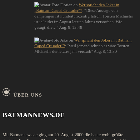
Florian
on
Wer spricht den Joker in
„Batman: Caped Crusader“?
: “
Diese Aussage von
demjenigen ist hundertprozentig falsch. Torsten Michaelis
ist ja leider im August letzten Jahres verstorben. Wie
gesagt, die…
”
Aug. 8, 13:48
Jake
on
Wer spricht den Joker in „Batman:
Caped Crusader“?
: “
weil jemand schrieb es wäre Torsten
Michaelis der letztes jahr verstarb
”
Aug. 8, 13:30
ÜBER UNS
BATMANNEWS.DE
Mit Batmannews.de ging am 20. August 2000 die heute wohl größte