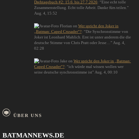
Drehtagebuch #2: 15.6. bis 27.7.2026
: “
Eine echt tolle
Zusammenstellung. Echt tolle Arbeit. Danke fürs teilen.
”
Aug. 4, 15:52
Florian
on
Wer spricht den Joker in
„Batman: Caped Crusader“?
: “
Die Synchronstimme von
Joker ist Leonhard Mahlich. Erst ist unter anderem die die
deutsche Stimme von Chris Pratt oder Jesse…
”
Aug. 4,
02:28
Jake
on
Wer spricht den Joker in „Batman:
Caped Crusader“?
: “
ich würde mal wissen wollen wer
seine deutsche synchronstimme ist
”
Aug. 4, 00:10
ÜBER UNS
BATMANNEWS.DE