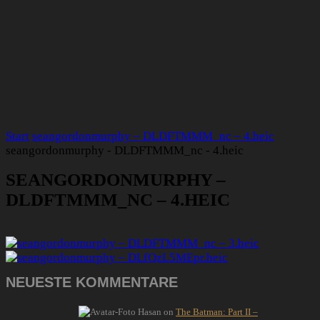
Start
seangordonmurphy – DLDFTMMM_nc – 4.heic
seangordonmurphy - DLDFTMMM_nc - 4.heic
SEANGORDONMURPHY –
DLDFTMMM_NC – 4.HEIC
NEUESTE KOMMENTARE
Hasan
on
The Batman: Part II –