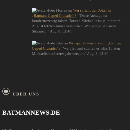
Florian
on
Wer spricht den Joker in
„Batman: Caped Crusader“?
: “
Diese Aussage ist
hundertrozentig falsch. Torsten Michaelis ist ja leider im
August letzten Jahres verstorben. Wie gesagt, die neue
Stimme…
”
Aug. 8, 13:48
Jake
on
Wer spricht den Joker in „Batman:
Caped Crusader“?
: “
weil jemand schrieb es wäre Torsten
Michaelis der letztes jahr verstarb
”
Aug. 8, 13:30
ÜBER UNS
BATMANNEWS.DE