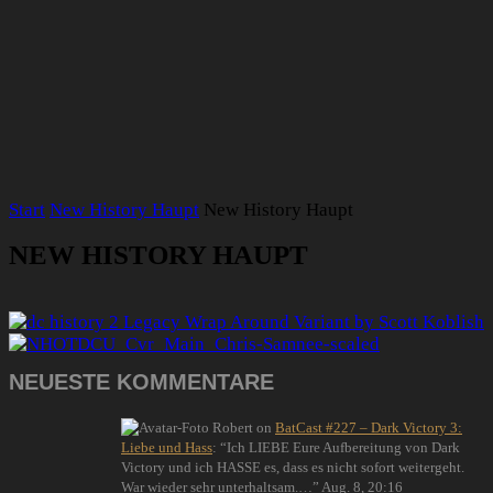
Start
New History Haupt
New History Haupt
NEW HISTORY HAUPT
NEUESTE KOMMENTARE
Robert
on
BatCast #227 – Dark Victory 3:
Liebe und Hass
: “
Ich LIEBE Eure Aufbereitung von Dark
Victory und ich HASSE es, dass es nicht sofort weitergeht.
War wieder sehr unterhaltsam.…
”
Aug. 8, 20:16