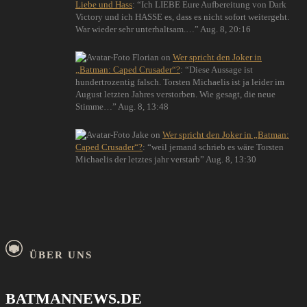
Liebe und Hass
: “
Ich LIEBE Eure Aufbereitung von Dark
Victory und ich HASSE es, dass es nicht sofort weitergeht.
War wieder sehr unterhaltsam.…
”
Aug. 8, 20:16
Florian
on
Wer spricht den Joker in
„Batman: Caped Crusader“?
: “
Diese Aussage ist
hundertrozentig falsch. Torsten Michaelis ist ja leider im
August letzten Jahres verstorben. Wie gesagt, die neue
Stimme…
”
Aug. 8, 13:48
Jake
on
Wer spricht den Joker in „Batman:
Caped Crusader“?
: “
weil jemand schrieb es wäre Torsten
Michaelis der letztes jahr verstarb
”
Aug. 8, 13:30
ÜBER UNS
BATMANNEWS.DE