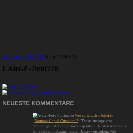
Start
large-7990778
large-7990778
LARGE-7990778
NEUESTE KOMMENTARE
Florian
on
Wer spricht den Joker in
„Batman: Caped Crusader“?
: “
Diese Aussage von
demjenigen ist hundertprozentig falsch. Torsten Michaelis
ist ja leider im August letzten Jahres verstorben. Wie