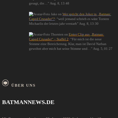
gesagt, die…
”
Aug. 8, 13:48
Jake
on
Wer spricht den Joker in „Batman:
Caped Crusader“?
: “
weil jemand schrieb es wäre Torsten
Michaelis der letztes jahr verstarb
”
Aug. 8, 13:30
Thorsten
on
Erster Clip aus „Batman:
Caped Crusader“ – Staffel 2
: “
Für mich ist die neue
Stimme eine Bereicherung. Klar, man ist David Nathan
gewohnt aber mich hat seine Stimme und…
”
Aug. 5, 01:27
ÜBER UNS
BATMANNEWS.DE