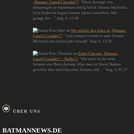
„Batman: Caped Crusader“?
: “
Diese Aussage von
demjenigen ist hundertprozentig falsch. Torsten Michaelis
ist ja leider im August letzten Jahres verstorben. Wie
gesagt, die…
”
Aug. 8, 13:48
Jake
on
Wer spricht den Joker in „Batman:
Caped Crusader“?
: “
weil jemand schrieb es wäre Torsten
Michaelis der letztes jahr verstarb
”
Aug. 8, 13:30
Thorsten
on
Erster Clip aus „Batman:
Caped Crusader“ – Staffel 2
: “
Für mich ist die neue
Stimme eine Bereicherung. Klar, man ist David Nathan
gewohnt aber mich hat seine Stimme und…
”
Aug. 5, 01:27
ÜBER UNS
BATMANNEWS.DE