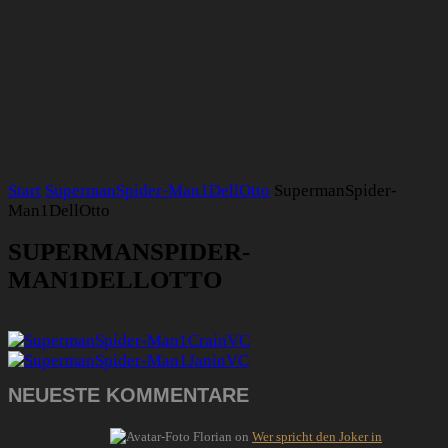
Start
SupermanSpider-Man1DellOtto
SupermanSpider-
Man1DellOtto
SUPERMANSPIDER-
MAN1DELLOTTO
NEUESTE KOMMENTARE
Florian
on
Wer spricht den Joker in