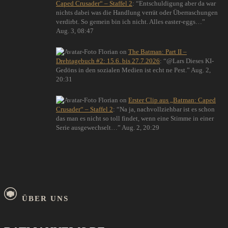
Caped Crusader“ – Staffel 2
: “
Entschuldigung aber da war
nichts dabei was die Handlung verrät oder Überraschungen
verdirbt. So gemein bin ich nicht. Alles easter-eggs…
”
Aug. 3, 08:47
Florian
on
The Batman: Part II –
Drehtagebuch #2: 15.6. bis 27.7.2026
: “
@Lars Dieses KI-
Gedöns in den sozialen Medien ist echt ne Pest.
”
Aug. 2,
20:31
Florian
on
Erster Clip aus „Batman: Caped
Crusader“ – Staffel 2
: “
Na ja, nachvollziehbar ist es schon
das man es nicht so toll findet, wenn eine Stimme in einer
Serie ausgewechselt…
”
Aug. 2, 20:29
ÜBER UNS