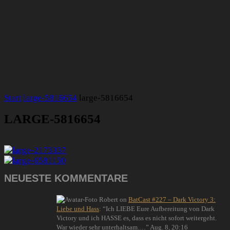
Start
large-5816654
large-5816654
LARGE-5816654
NEUESTE KOMMENTARE
Robert
on
BatCast #227 – Dark Victory 3:
Liebe und Hass
: “
Ich LIEBE Eure Aufbereitung von Dark
Victory und ich HASSE es, dass es nicht sofort weitergeht.
War wieder sehr unterhaltsam.…
”
Aug. 8, 20:16