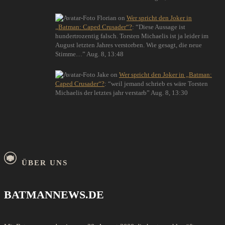
Florian
on
Wer spricht den Joker in
„Batman: Caped Crusader“?
: “
Diese Aussage ist
hundertrozentig falsch. Torsten Michaelis ist ja leider im
August letzten Jahres verstorben. Wie gesagt, die neue
Stimme…
”
Aug. 8, 13:48
Jake
on
Wer spricht den Joker in „Batman:
Caped Crusader“?
: “
weil jemand schrieb es wäre Torsten
Michaelis der letztes jahr verstarb
”
Aug. 8, 13:30
ÜBER UNS
BATMANNEWS.DE