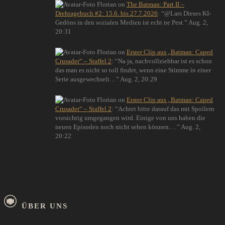
Florian
on
The Batman: Part II –
Drehtagebuch #2: 15.6. bis 27.7.2026
: “
@Lars Dieses KI-
Gedöns in den sozialen Medien ist echt ne Pest.
”
Aug. 2,
20:31
Florian
on
Erster Clip aus „Batman: Caped
Crusader“ – Staffel 2
: “
Na ja, nachvollziehbar ist es schon
das man es nicht so toll findet, wenn eine Stimme in einer
Serie ausgewechselt…
”
Aug. 2, 20:29
Florian
on
Erster Clip aus „Batman: Caped
Crusader“ – Staffel 2
: “
Achtet bitte darauf das mit Spoilern
vorsichtig umgegangen wird. Einige von uns haben die
neuen Episoden noch nicht sehen können.…
”
Aug. 2,
20:22
ÜBER UNS