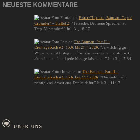
NEUESTE KOMMENTARE
Florian
on
Erster Clip aus „Batman: Caped
Crusader“ – Staffel 2
: “
Tatsache. Der neue Sprecher ist
Tetje Mierendorf.
”
Juli 31, 18:37
Lars
on
The Batman: Part II –
Drehtagebuch #2: 15.6. bis 27.7.2026
: “
Ja – richtig gut.
War schon auf Instagram über ein paar Sachen gestolpert,
aber eben auch auf jede Menge falscher…
”
Juli 31, 17:34
chevalier
on
The Batman: Part II –
Drehtagebuch #2: 15.6. bis 27.7.2026
: “
Das sieht nach
richtig viel Arbeit aus. Danke dafür.
”
Juli 31, 11:17
ÜBER UNS