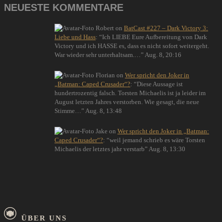
NEUESTE KOMMENTARE
Robert
on
BatCast #227 – Dark Victory 3:
Liebe und Hass
: “
Ich LIEBE Eure Aufbereitung von Dark
Victory und ich HASSE es, dass es nicht sofort weitergeht.
War wieder sehr unterhaltsam.…
”
Aug. 8, 20:16
Florian
on
Wer spricht den Joker in
„Batman: Caped Crusader“?
: “
Diese Aussage ist
hundertrozentig falsch. Torsten Michaelis ist ja leider im
August letzten Jahres verstorben. Wie gesagt, die neue
Stimme…
”
Aug. 8, 13:48
Jake
on
Wer spricht den Joker in „Batman:
Caped Crusader“?
: “
weil jemand schrieb es wäre Torsten
Michaelis der letztes jahr verstarb
”
Aug. 8, 13:30
ÜBER UNS