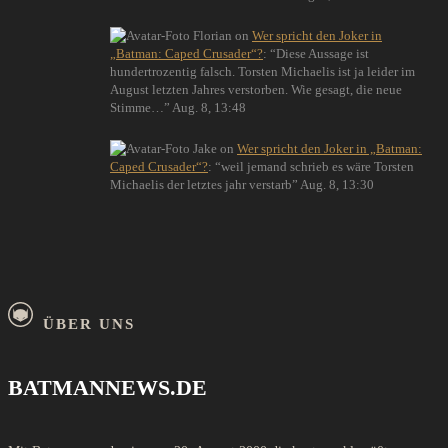
Florian
on
Wer spricht den Joker in
„Batman: Caped Crusader“?
: “
Diese Aussage ist
hundertrozentig falsch. Torsten Michaelis ist ja leider im
August letzten Jahres verstorben. Wie gesagt, die neue
Stimme…
”
Aug. 8, 13:48
Jake
on
Wer spricht den Joker in „Batman:
Caped Crusader“?
: “
weil jemand schrieb es wäre Torsten
Michaelis der letztes jahr verstarb
”
Aug. 8, 13:30
ÜBER UNS
BATMANNEWS.DE