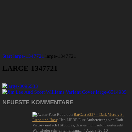
Start
large-1347721
large-1347721
LARGE-1347721
NEUESTE KOMMENTARE
Robert
on
BatCast #227 – Dark Victory 3:
Liebe und Hass
: “
Ich LIEBE Eure Aufbereitung von Dark
Victory und ich HASSE es, dass es nicht sofort weitergeht.
War wieder sehr unterhaltsam.…
”
Aug. 8, 20:16