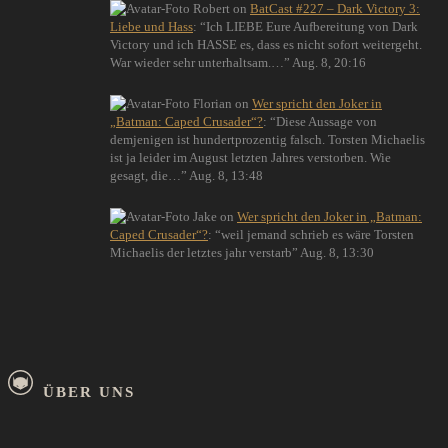
Robert
on
BatCast #227 – Dark Victory 3:
Liebe und Hass
: “
Ich LIEBE Eure Aufbereitung von Dark
Victory und ich HASSE es, dass es nicht sofort weitergeht.
War wieder sehr unterhaltsam.…
”
Aug. 8, 20:16
Florian
on
Wer spricht den Joker in
„Batman: Caped Crusader“?
: “
Diese Aussage von
demjenigen ist hundertprozentig falsch. Torsten Michaelis
ist ja leider im August letzten Jahres verstorben. Wie
gesagt, die…
”
Aug. 8, 13:48
Jake
on
Wer spricht den Joker in „Batman:
Caped Crusader“?
: “
weil jemand schrieb es wäre Torsten
Michaelis der letztes jahr verstarb
”
Aug. 8, 13:30
ÜBER UNS